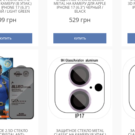
 КАМЕРУ (В УПАК.)
METAL НА КАМЕРУ ДЛЯ APPLE
3D 
 IPHONE 17 (6.3")
IPHONE 17 (6.3") ЧЕРНЫЙ /
I
Й / LIGHT GREEN
BLACK
99 грн
529 грн
КУПИТЬ
КУПИТЬ
Е 2.5D СТЕКЛО
ЗАЩИТНОЕ СТЕКЛО METAL
ЗА
CRYSTAL ANTI-
CLASSIC НА КАМЕРУ (В УПАК.)
CLA