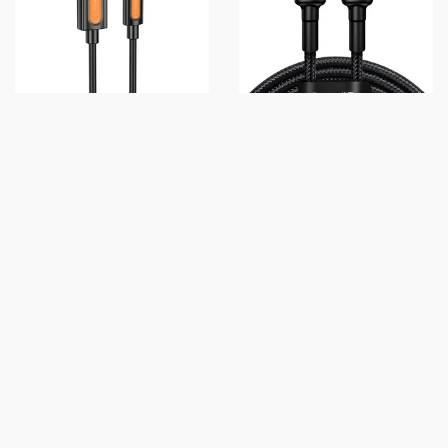
ДАТА КАБЕЛЬ BOROFONE
ДАТА КАБЕЛЬ BASEUS
BX114 STRUCTURE USB TO
CAFULE TYPE-C TO TYPE-C
LIGHTNING 2.4A (1M) BLACK
PD2.0 100W (2M) (CATKLF-AL)
GRAY / BLACK
79 грн
289 грн
КУПИТЬ
КУПИТЬ