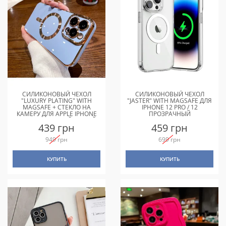
СИЛИКОНОВЫЙ ЧЕХОЛ
СИЛИКОНОВЫЙ ЧЕХОЛ
"LUXURY PLATING" WITH
"JASTER" WITH MAGSAFE ДЛЯ
MAGSAFE + СТЕКЛО НА
IPHONE 12 PRO / 12
КАМЕРУ ДЛЯ APPLE IPHONE
ПРОЗРАЧНЫЙ
12 PRO СТАЛЬНОЙ-СИНИЙ
439 грн
459 грн
949 грн
699 грн
КУПИТЬ
КУПИТЬ