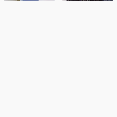
СИЛИКОНОВЫЙ ЧЕХОЛ "MINI
СИЛИКОНОВЫЙ ЧЕХОЛ
CUTE" KITTY ДЛЯ IPHONE 12
ЧЕРНЫЙ "MOSKADO"
КОСМОС ДЛЯ IPHONE 12 PRO
/ 12
225 грн
199 грн
КУПИТЬ
КУПИТЬ