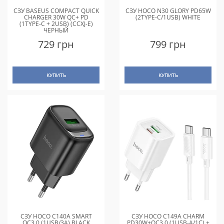
СЗУ BASEUS COMPACT QUICK
СЗУ HOCO N30 GLORY PD65W
CHARGER 30W QC+ PD
(2TYPE-C/1USB) WHITE
(1TYPE-C + 2USB) (CCXJ-E)
ЧЕРНЫЙ
729 грн
799 грн
КУПИТЬ
КУПИТЬ
СЗУ HOCO C140A SMART
СЗУ HOCO C149A CHARM
QC3.0 (1USB/3A) BLACK
PD30W+QC3.0 (1USB-A/1C) +