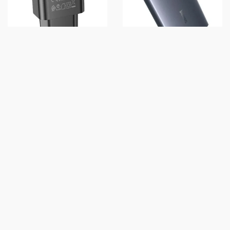
СЗУ BOROFONE BA71A PD20W
СЗУ BASEUS GAN5 PRO
ЧЕРНЫЙ
ULTRA-SLIM 65W TYPE-C+USB
+ TYPE-C TO TYPE-C 100W
(1M) (CCGP15011) GRAY
159 грн
2 319 грн
КУПИТЬ
КУПИТЬ