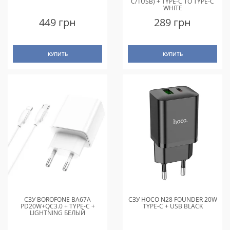
C/1USB) + TYPE-C TO TYPE-C
WHITE
449 грн
289 грн
КУПИТЬ
КУПИТЬ
СЗУ BOROFONE BA67A
СЗУ HOCO N28 FOUNDER 20W
PD20W+QC3.0 + TYPE-C +
TYPE-C + USB BLACK
LIGHTNING БЕЛЫЙ