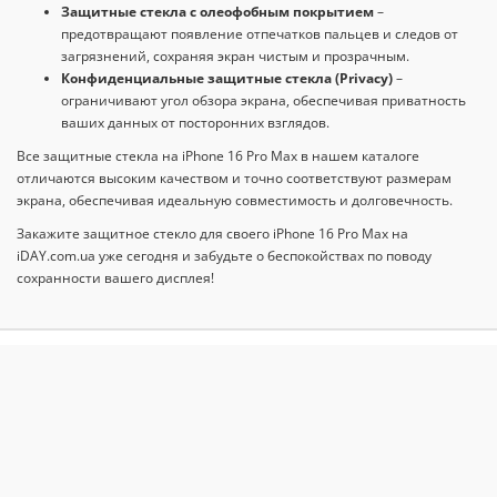
Защитные стекла с олеофобным покрытием
–
предотвращают появление отпечатков пальцев и следов от
загрязнений, сохраняя экран чистым и прозрачным.
Конфиденциальные защитные стекла (Privacy)
–
ограничивают угол обзора экрана, обеспечивая приватность
ваших данных от посторонних взглядов.
Все защитные стекла на iPhone 16 Pro Max в нашем каталоге
отличаются высоким качеством и точно соответствуют размерам
экрана, обеспечивая идеальную совместимость и долговечность.
Закажите защитное стекло для своего iPhone 16 Pro Max на
iDAY.com.ua уже сегодня и забудьте о беспокойствах по поводу
сохранности вашего дисплея!
О НАС
ИНФОРМАЦИЯ О ДОСТАВКЕ
ОБМЕН И ВОЗВРАТА ТОВАРА
КАРТА САЙТА
ТОВАРЫ СО СКИДКОЙ
РАССЫЛКА НОВОСТЕЙ