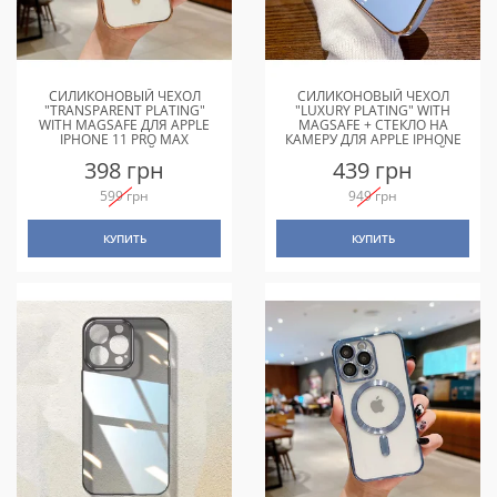
СИЛИКОНОВЫЙ ЧЕХОЛ
СИЛИКОНОВЫЙ ЧЕХОЛ
"TRANSPARENT PLATING"
"LUXURY PLATING" WITH
WITH MAGSAFE ДЛЯ APPLE
MAGSAFE + СТЕКЛО НА
IPHONE 11 PRO MAX
КАМЕРУ ДЛЯ APPLE IPHONE
ЗОЛОТОЙ
11 PRO MAX СТАЛЬНОЙ-
398 грн
439 грн
СИНИЙ
599 грн
949 грн
КУПИТЬ
КУПИТЬ