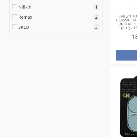
Nillkin
1
ЗАЩИТНОЕ
Remax
2
CLASSIC НА
ДЛЯ APPL
SKLO
3
(6.1") / 
ЧЕРНЫ
1