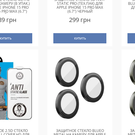
КАМЕРУ (В УПАК.)
STATIC PRO (ТЕХ.ПАК) ДЛЯ
BLU
E IPHONE 15 PRO
APPLE IPHONE 15 PRO MAX
Д
15 PRO MAX (6.7")
(6.7") ЧЕРНЫЙ
ВЫЙ / RAINBOW
89 грн
299 грн
КУПИТЬ
КУПИТЬ
Е 2.5D СТЕКЛО
ЗАЩИТНОЕ СТЕКЛО BLUEO
ЗА
LL COVER HD ДЛЯ
METAL НА КАМЕРУ ДЛЯ APPLE
MET