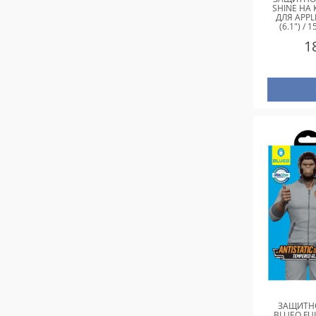
SHINE НА 
ДЛЯ APPL
(6.1") / 
СИРЕНЕ
1
ЗАЩИТНО
BLUEO FU