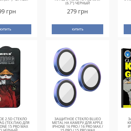
(6.7") ЧЕРНЫЙ
ЗО
99 грн
279 грн
КУПИТЬ
КУПИТЬ
Е 2.5D СТЕКЛО
ЗАЩИТНОЕ СТЕКЛО BLUEO
З
AG (ТЕХ.ПАК) ДЛЯ
METAL НА КАМЕРУ ДЛЯ APPLE
K
HONE 15 PRO MAX
IPHONE 16 PRO / 16 PRO MAX /
I
7") ЧЕРНЫЙ
15 PRO / 15 PRO MAX