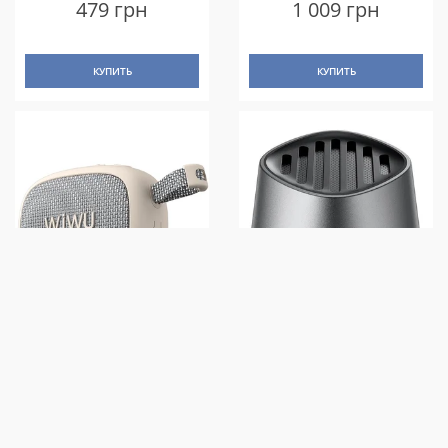
479 грн
1 009 грн
КУПИТЬ
КУПИТЬ
BLUETOOTH КОЛОНКА WIWU
BLUETOOTH КОЛОНКА
H1 GO FUN WHITE
ACEFAST K8 + БЗУ 15W BLACK
969 грн
759 грн