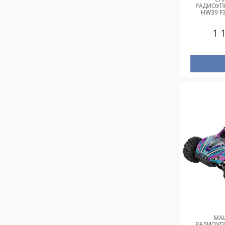
РАДИОУП
HW39 F3
1 
МА
РАДИОУП