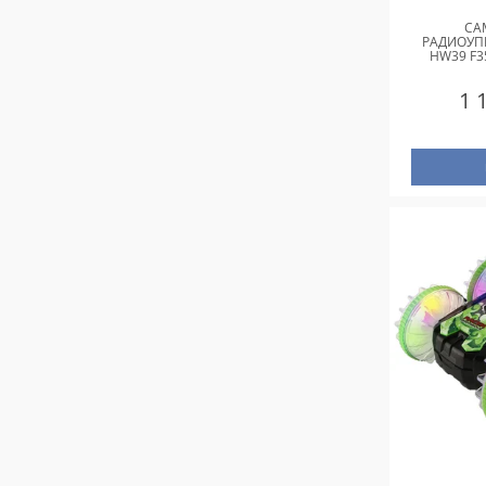
СА
РАДИОУП
HW39 F3
1 