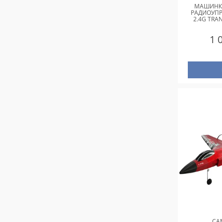
МАШИНК
РАДИОУПР
2.4G TRA
1 
СА