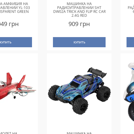
А-АМФИБИЯ НА
МАШИНКА НА
АВЛЕНИИ YL-103
РАДИОУПРАВЛЕНИИ SHT
РА
NSPARENT GREEN
DW02A TRICK AND FLIP RC CAR
2.4G RED
049 грн
909 грн
КУПИТЬ
КУПИТЬ
МОЛЕТ НА
МАШИНКА НА