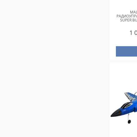
МА
РАДИОУПР
SUPER B
1 