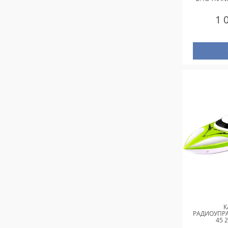
1 
К
РАДИОУПРА
45 