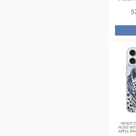
5
ЧЕХОЛ T
HUNT WI
APPLE IPH