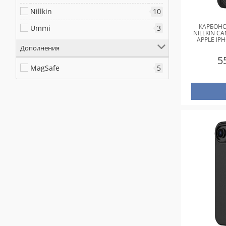
Nillkin
10
КАРБОНО
Ummi
3
NILLKIN C
APPLE IPH
Дополнения
5
MagSafe
5