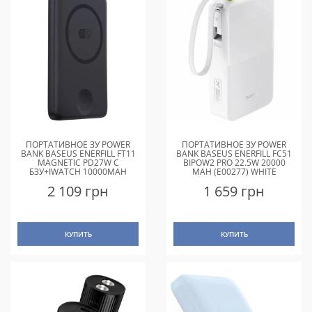
ПОРТАТИВНОЕ ЗУ POWER
ПОРТАТИВНОЕ ЗУ POWER
BANK BASEUS ENERFILL FT11
BANK BASEUS ENERFILL FC51
MAGNETIC PD27W С
BIPOW2 PRO 22.5W 20000
БЗУ+IWATCH 10000MAH
MAH (E00277) WHITE
(P1008210G123) COSMIC
2 109 грн
1 659 грн
BLACK
КУПИТЬ
КУПИТЬ