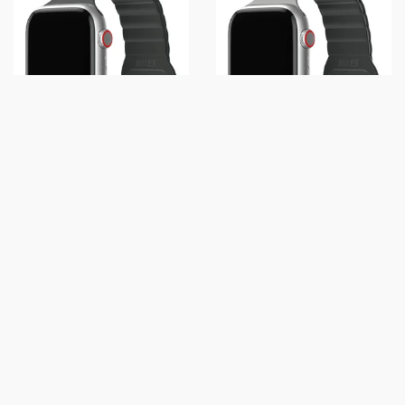
РЕМЕШОК BLUEO MAGNETIC
РЕМЕШОК BLUEO MAGNETIC
SILICONE ДЛЯ APPLE WATCH
SILICONE ДЛЯ APPLE WATCH
42(SER.1-3)/44/45/46/49MM
42(SER.1-3)/44/45/46/49MM
BLACK
GREY
899 грн
899 грн
КУПИТЬ
КУПИТЬ