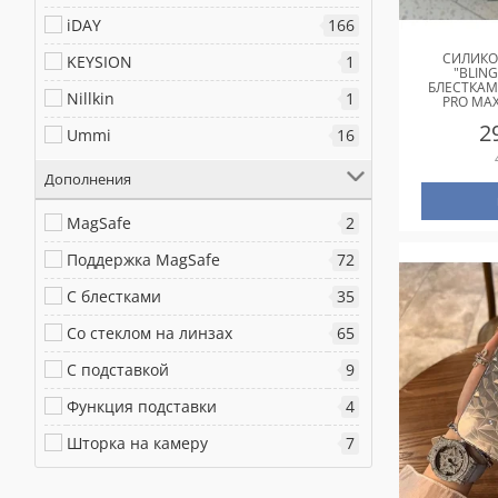
iDAY
166
СИЛИКО
KEYSION
1
"BLIN
БЛЕСТКАМ
Nillkin
1
PRO MA
2
Ummi
16
Дополнения
MagSafe
2
Поддержка MagSafe
72
С блестками
35
Со стеклом на линзах
65
С подставкой
9
Функция подставки
4
Шторка на камеру
7