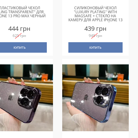
ПЛАСТИКОВЫЙ ЧЕХОЛ
СИЛИКОНОВЫЙ ЧЕХОЛ
LING TRANSPARENT" ДЛЯ
"LUXURY PLATING" WITH
HONE 13 PRO MAX ЧЕРНЫЙ
MAGSAFE + СТЕКЛО НА
КАМЕРУ ДЛЯ APPLE IPHONE 13
PRO MAX БЕЛЫЙ
444 грн
439 грн
625 грн
949 грн
КУПИТЬ
КУПИТЬ