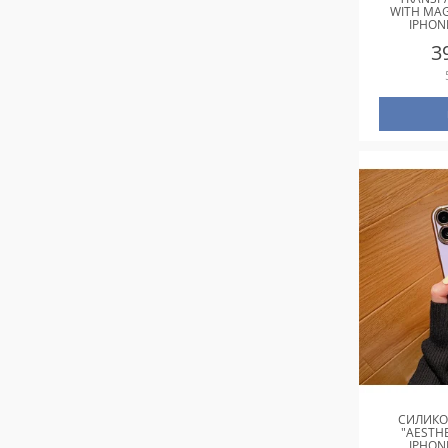
WITH MAG
IPHON
СТАЛ
3
СИЛИКО
"AESTHE
IPHON