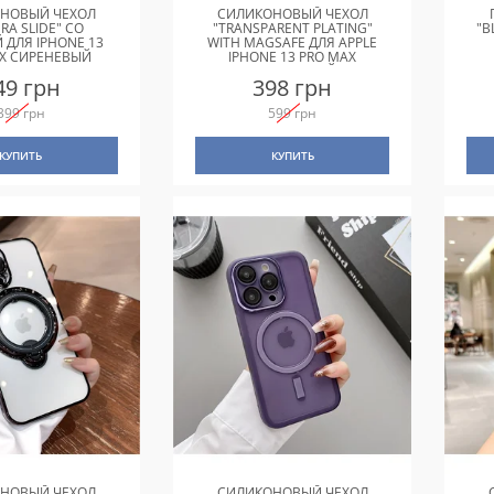
НОВЫЙ ЧЕХОЛ
СИЛИКОНОВЫЙ ЧЕХОЛ
RA SLIDE" СО
"TRANSPARENT PLATING"
"B
 ДЛЯ IPHONE 13
WITH MAGSAFE ДЛЯ APPLE
X СИРЕНЕВЫЙ
IPHONE 13 PRO MAX
СЕРЕБРЯНЫЙ
49 грн
398 грн
399 грн
599 грн
КУПИТЬ
КУПИТЬ
НОВЫЙ ЧЕХОЛ
СИЛИКОНОВЫЙ ЧЕХОЛ