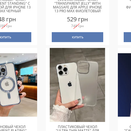
ENT STANDING" С
"TRANSPARENT JELLY" WITH
Й ДЛЯ IPHONE 13
MAGSAFE ДЛЯ APPLE IPHONE
ФИ
MAX ЧЕРНЫЙ
13 PRO MAX ФИОЛЕТОВЫЙ
48 грн
529 грн
699 грн
749 грн
КУПИТЬ
КУПИТЬ
НОВЫЙ ЧЕХОЛ
ПЛАСТИКОВЫЙ ЧЕХОЛ
ARENT PLATING"
"ULTRA THIN MATTE" ДЛЯ
"CA