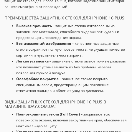
защитное стекло для iPhone 16 Plus, которое надежно защитит экран
вашего смартфона от повреждений.
ПРЕИМУЩЕСТВА ЗАЩИТНЫХ СТЕКОЛ ДЛЯ IPHONE 16 PLUS:
Высокая прочность
– защитные стекла изготовлены из
закаленного материала, способного выдерживать удары и
предотвращать повреждения экрана.
Без искажений изображения
– качественные защитные
стекла сохраняют полную прозрачность, не ухудшая качество
картинки и чувствительность экрана.
Легкая установка
– защитные стекла имеют точные размеры,
что позволяет устанавливать их без проблем, избегая
появления пузырей воздуха.
Олеофобное покрытие
– защитное стекло покрыто
специальным слоем, предотвращающим появление
отпечатков пальцев и облегчая уход за дисплеем.
ВИДЫ ЗАЩИТНЫХ СТЕКОЛ ДЛЯ IPHONE 16 PLUS В
МАГАЗИНЕ IDAY.COM.UA:
Полноэкранные стекла (Full Cover)
– закрывают всю
поверхность экрана, включая закругленные края, обеспечивая
максимальную защиту.
Ультратонкие защитные стекла
– идеально подходят тем,