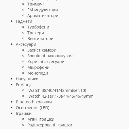
Тримачі
FM модулятори
Ароматизатори
Гаджети
Турбофени
Трекери
Вентилятори
Aксесуари
Захист камери
Зовнішні накопичувачі
Корисні аксесуари
Мікрофони
Моноподи
Навушники
Ремінці
iWatch 38/40/41/42mm(ser.10)
iWatch 42(ser.1-3)/44/45/46/49mm
Bluetooth колонки
Освітлення (LED)
Іграшки
М'які іграшки
Радіокеровані іграшки