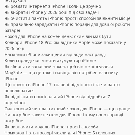
інструкція
Як роздати інтернет з iPhone і коли це зручно
Як вибрати iPhone у 2026 році під свої задачі
Як очистити пам’ять iPhone: прості способи звільнити місце
Як правильно заряджати iPhone: поради для довшої роботи
батареї
Чохол для iPhone на кожен день: яким він має бути
Кольори iPhone 18 Pro: які відтінки Apple може показати у
2026 році
Наскільки iPhone захищений від води насправді
Коли справді час міняти акумулятор iPhone
Як зберігати запасний чохол, щоб він не зіпсувався
MagSafe — що це таке і навіщо він потрібен власнику
iPhone
Що нового в iPhone 17: головні відмінності та чи варто
оновлюватися
Як відрізнити оригінальний iPhone від підробки: 7
перевірок
Силіконовий чи пластиковий чохол для iPhone — що краще
Чи потрібне захисне скло для iPhone і кому воно справді
потрібне
Як визначити модель iPhone: прості способи
Чому жовтіють прозорі чохли для iPhone: 5 головних