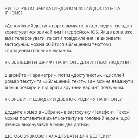
ЧИ ПОТРІБНО ВМИКАТИ «ДОПОМІЖНИЙ ДОСТУП» НА
IPHONE?
«Допоміжний доступ» варто вмикати, якщо людині складно
користуватися звичайним інтерфейсом iOS. Якщо вона вже
вміє телефонувати, писати повідомлення і відкривати
застосунки, можна обійтися збільшеним текстом і
спрощеним головним екраном.
ЯК ЗБІЛЬШИТИ ШРИФТ НА IPHONE ДЛЯ ЛІТНЬОЇ ЛЮДИНИ?
Відкрийте «Параметри», потім «Доступність», «Дисплей і
розмір тексту» та «Збільшений текст». Там можна ввімкнути
більші розміри й підібрати зручний варіант повзунком.
ЯК ЗРОБИТИ ШВИДКИЙ ДЗВІНОК РОДИЧУ НА IPHONE?
Додайте номер в «Обране» в застосунку «Телефон». Також
можна поставити віджет контакту на головний екран, щоб
дзвінок виконувався в один-два дотики.
ЩО ОБОВ’ЯЗКОВО НАЛАШТУВАТИ ДЛЯ БЕЗПЕКИ?