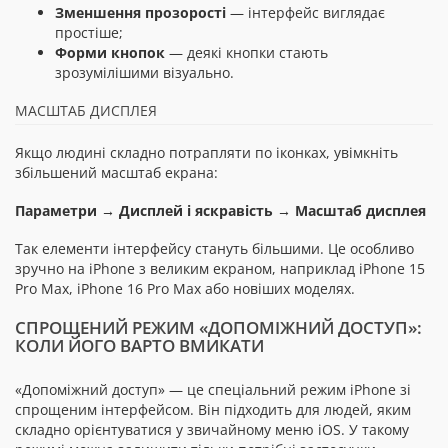
Зменшення прозорості
— інтерфейс виглядає
простіше;
Форми кнопок
— деякі кнопки стають
зрозумілішими візуально.
МАСШТАБ ДИСПЛЕЯ
Якщо людині складно потрапляти по іконках, увімкніть
збільшений масштаб екрана:
Параметри → Дисплей і яскравість → Масштаб дисплея
Так елементи інтерфейсу стануть більшими. Це особливо
зручно на iPhone з великим екраном, наприклад iPhone 15
Pro Max, iPhone 16 Pro Max або новіших моделях.
СПРОЩЕНИЙ РЕЖИМ «ДОПОМІЖНИЙ ДОСТУП»:
КОЛИ ЙОГО ВАРТО ВМИКАТИ
«Допоміжний доступ» — це спеціальний режим iPhone зі
спрощеним інтерфейсом. Він підходить для людей, яким
складно орієнтуватися у звичайному меню iOS. У такому