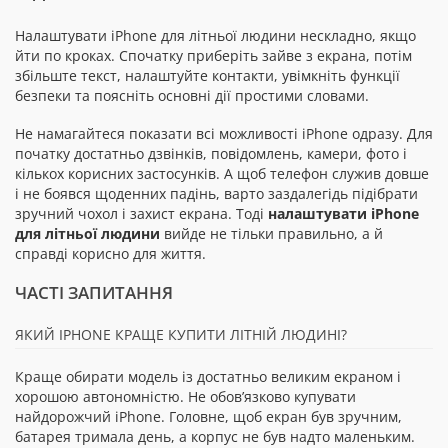
Налаштувати iPhone для літньої людини нескладно, якщо
йти по кроках. Спочатку приберіть зайве з екрана, потім
збільште текст, налаштуйте контакти, увімкніть функції
безпеки та поясніть основні дії простими словами.
Не намагайтеся показати всі можливості iPhone одразу. Для
початку достатньо дзвінків, повідомлень, камери, фото і
кількох корисних застосунків. А щоб телефон служив довше
і не боявся щоденних падінь, варто заздалегідь підібрати
зручний чохол і захист екрана. Тоді
налаштувати iPhone
для літньої людини
вийде не тільки правильно, а й
справді корисно для життя.
ЧАСТІ ЗАПИТАННЯ
ЯКИЙ IPHONE КРАЩЕ КУПИТИ ЛІТНІЙ ЛЮДИНІ?
Краще обирати модель із достатньо великим екраном і
хорошою автономністю. Не обов’язково купувати
найдорожчий iPhone. Головне, щоб екран був зручним,
батарея тримала день, а корпус не був надто маленьким.