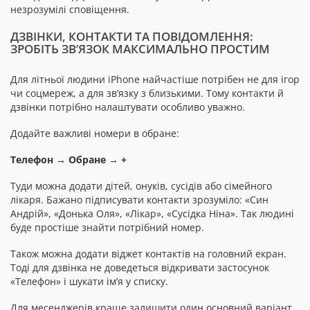
незрозумілі сповіщення.
ДЗВІНКИ, КОНТАКТИ ТА ПОВІДОМЛЕННЯ:
ЗРОБІТЬ ЗВ’ЯЗОК МАКСИМАЛЬНО ПРОСТИМ
Для літньої людини iPhone найчастіше потрібен не для ігор
чи соцмереж, а для зв’язку з близькими. Тому контакти й
дзвінки потрібно налаштувати особливо уважно.
Додайте важливі номери в обране:
Телефон → Обране → +
Туди можна додати дітей, онуків, сусідів або сімейного
лікаря. Бажано підписувати контакти зрозуміло: «Син
Андрій», «Донька Оля», «Лікар», «Сусідка Ніна». Так людині
буде простіше знайти потрібний номер.
Також можна додати віджет контактів на головний екран.
Тоді для дзвінка не доведеться відкривати застосунок
«Телефон» і шукати ім’я у списку.
Для месенджерів краще залишити один основний варіант.