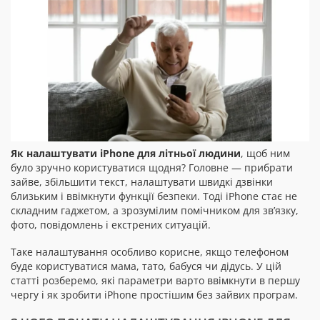
Як налаштувати iPhone для літньої людини
, щоб ним
було зручно користуватися щодня? Головне — прибрати
зайве, збільшити текст, налаштувати швидкі дзвінки
близьким і ввімкнути функції безпеки. Тоді iPhone стає не
складним гаджетом, а зрозумілим помічником для зв’язку,
фото, повідомлень і екстрених ситуацій.
Таке налаштування особливо корисне, якщо телефоном
буде користуватися мама, тато, бабуся чи дідусь. У цій
статті розберемо, які параметри варто ввімкнути в першу
чергу і як зробити iPhone простішим без зайвих програм.