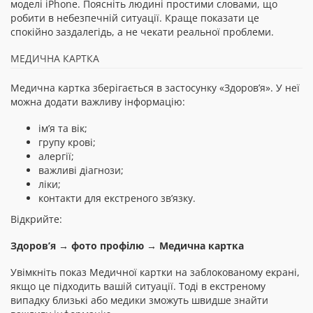
моделі iPhone. Поясніть людині простими словами, що
робити в небезпечній ситуації. Краще показати це
спокійно заздалегідь, а не чекати реальної проблеми.
МЕДИЧНА КАРТКА
Медична картка зберігається в застосунку «Здоров’я». У неї
можна додати важливу інформацію:
ім’я та вік;
групу крові;
алергії;
важливі діагнози;
ліки;
контакти для екстреного зв’язку.
Відкрийте:
Здоров’я → фото профілю → Медична картка
Увімкніть показ Медичної картки на заблокованому екрані,
якщо це підходить вашій ситуації. Тоді в екстреному
випадку близькі або медики зможуть швидше знайти