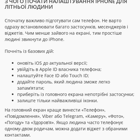
З ЧОГО ПОЧАТИ НАЛАШТУВАННЯ IPHONE ДЛЯ
ЛІТНЬОЇ ЛЮДИНИ
Спочатку важливо підготувати сам телефон. Не варто
одразу встановлювати багато застосунків, месенджерів і
віджетів. Чим менше зайвого на екрані, тим простіше
людині звикнути до iPhone.
Почніть із базових дій:
оновіть iOS до актуальної версії;
увійдіть в Apple ID власника телефона;
налаштуйте Face ID або Touch ID;
додайте пароль, який людина зможе легко
запам’ятати;
приберіть із головного екрана непотрібні застосунки;
залиште тільки найважливіші іконки.
На головний екран краще винести «Телефон»,
«Повідомлення», Viber або Telegram, «Камеру», «Фото»,
«Погоду» та «Здоров’я». Якщо людина часто телефонує
одному-двом родичам, можна додати віджет з обраними
контактами.