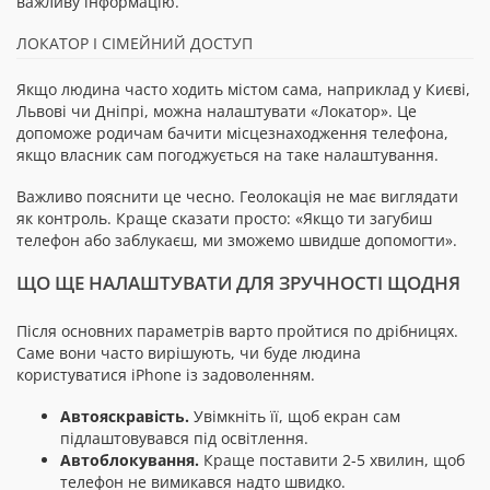
важливу інформацію.
ЛОКАТОР І СІМЕЙНИЙ ДОСТУП
Якщо людина часто ходить містом сама, наприклад у Києві,
Львові чи Дніпрі, можна налаштувати «Локатор». Це
допоможе родичам бачити місцезнаходження телефона,
якщо власник сам погоджується на таке налаштування.
Важливо пояснити це чесно. Геолокація не має виглядати
як контроль. Краще сказати просто: «Якщо ти загубиш
телефон або заблукаєш, ми зможемо швидше допомогти».
ЩО ЩЕ НАЛАШТУВАТИ ДЛЯ ЗРУЧНОСТІ ЩОДНЯ
Після основних параметрів варто пройтися по дрібницях.
Саме вони часто вирішують, чи буде людина
користуватися iPhone із задоволенням.
Автояскравість.
Увімкніть її, щоб екран сам
підлаштовувався під освітлення.
Автоблокування.
Краще поставити 2-5 хвилин, щоб
телефон не вимикався надто швидко.