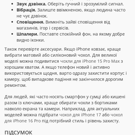
Звук дзвінка.
Оберіть гучний і зрозумілий сигнал.
Вібрація.
Залиште ввімкненою, якщо людина часто
не чує дзвінок.
Сповіщення.
Вимкніть зайві сповіщення від
магазинів, ігор і сервісів.
Шпалери.
Поставте спокійний фон, на якому добре
видно іконки.
Також перевірте аксесуари. Якщо iPhone ковзає, краще
вибрати матовий або силіконовий чохол. Для великої
моделі можна подивитися
чохли для iPhone 15 Pro Max
з
хорошим хватом. А якщо телефон новий і активно
використовується щодня, варто одразу захистити корпус і
камеру, щоб випадкове падіння не закінчилося дорогим
ремонтом.
Для людей, які часто носять смартфон у сумці або кишені
разом із ключами, краще обирати чохли з бортиками
навколо екрана та камери. Наприклад, для актуальних
моделей можна підібрати
чохол для iPhone 17
або
чохол
для iPhone 16 Pro
під потрібний стиль і рівень захисту.
ПІДСУМОК