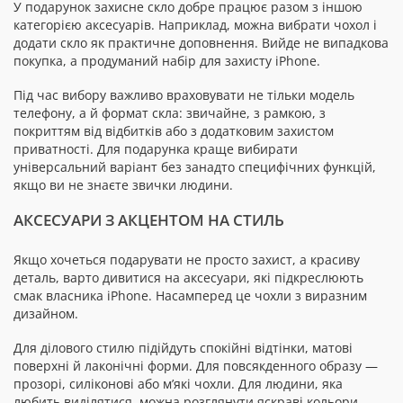
У подарунок захисне скло добре працює разом з іншою
категорією аксесуарів. Наприклад, можна вибрати чохол і
додати скло як практичне доповнення. Вийде не випадкова
покупка, а продуманий набір для захисту iPhone.
Під час вибору важливо враховувати не тільки модель
телефону, а й формат скла: звичайне, з рамкою, з
покриттям від відбитків або з додатковим захистом
приватності. Для подарунка краще вибирати
універсальний варіант без занадто специфічних функцій,
якщо ви не знаєте звички людини.
АКСЕСУАРИ З АКЦЕНТОМ НА СТИЛЬ
Якщо хочеться подарувати не просто захист, а красиву
деталь, варто дивитися на аксесуари, які підкреслюють
смак власника iPhone. Насамперед це чохли з виразним
дизайном.
Для ділового стилю підійдуть спокійні відтінки, матові
поверхні й лаконічні форми. Для повсякденного образу —
прозорі, силіконові або м’які чохли. Для людини, яка
любить виділятися, можна розглянути яскраві кольори,