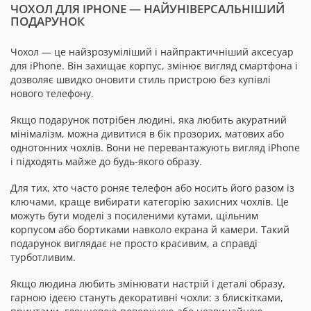
ЧОХОЛ ДЛЯ IPHONE — НАЙУНІВЕРСАЛЬНІШИЙ
ПОДАРУНОК
Чохол — це найзрозуміліший і найпрактичніший аксесуар
для iPhone. Він захищає корпус, змінює вигляд смартфона і
дозволяє швидко оновити стиль пристрою без купівлі
нового телефону.
Якщо подарунок потрібен людині, яка любить акуратний
мінімалізм, можна дивитися в бік прозорих, матових або
однотонних чохлів. Вони не перевантажують вигляд iPhone
і підходять майже до будь-якого образу.
Для тих, хто часто роняє телефон або носить його разом із
ключами, краще вибирати категорію захисних чохлів. Це
можуть бути моделі з посиленими кутами, щільним
корпусом або бортиками навколо екрана й камери. Такий
подарунок виглядає не просто красивим, а справді
турботливим.
Якщо людина любить змінювати настрій і деталі образу,
гарною ідеєю стануть декоративні чохли: з блискітками,