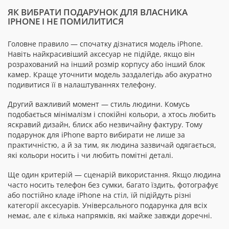
ЯК ВИБРАТИ ПОДАРУНОК ДЛЯ ВЛАСНИКА
IPHONE І НЕ ПОМИЛИТИСЯ
Головне правило — спочатку дізнатися модель iPhone.
Навіть найкрасивіший аксесуар не підійде, якщо він
розрахований на інший розмір корпусу або інший блок
камер. Краще уточнити модель заздалегідь або акуратно
подивитися її в налаштуваннях телефону.
Другий важливий момент — стиль людини. Комусь
подобається мінімалізм і спокійні кольори, а хтось любить
яскравий дизайн, блиск або незвичайну фактуру. Тому
подарунок для iPhone варто вибирати не лише за
практичністю, а й за тим, як людина зазвичай одягається,
які кольори носить і чи любить помітні деталі.
Ще один критерій — сценарій використання. Якщо людина
часто носить телефон без сумки, багато їздить, фотографує
або постійно кладе iPhone на стіл, їй підійдуть різні
категорії аксесуарів. Універсального подарунка для всіх
немає, але є кілька напрямків, які майже завжди доречні.