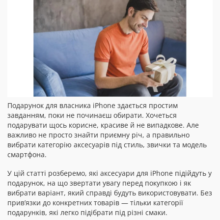
Подарунок для власника iPhone здається простим
завданням, поки не починаєш обирати. Хочеться
подарувати щось корисне, красиве й не випадкове. Але
важливо не просто знайти приємну річ, а правильно
вибрати категорію аксесуарів під стиль, звички та модель
смартфона.
У цій статті розберемо, які аксесуари для iPhone підійдуть у
подарунок, на що звертати увагу перед покупкою і як
вибрати варіант, який справді будуть використовувати. Без
прив’язки до конкретних товарів — тільки категорії
подарунків, які легко підібрати під різні смаки.