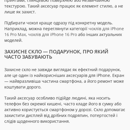
принтами, глянцевою поверхнею або незвичайною
текстурою. Такий аксесуар працює як елемент стилю, а не
лише як захист.
Підбирати чохол краще одразу під конкретну модель.
Наприклад, можна переглянути категорії
чохлів для iPhone
16 Pro Max
,
чохлів для iPhone 16 Pro
або інших актуальних
моделей.
ЗАХИСНЕ СКЛО — ПОДАРУНОК, ПРО ЯКИЙ
ЧАСТО ЗАБУВАЮТЬ
Захисне скло не завжди виглядає як ефектний подарунок,
але це один із найкорисніших аксесуарів для iPhone. Екран
— найвразливіша частина смартфона, а його ремонт може
коштувати дорого.
Такий аксесуар особливо підійде людині, яка носить
телефон без окремої кишені, часто кладе його в сумку або
активно користується смартфоном у дорозі. Скло допомагає
захистити дисплей від дрібних подряпин, потертостей і
слідів щоденного використання.