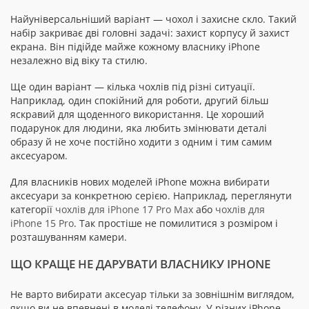
Найуніверсальніший варіант — чохол і захисне скло. Такий
набір закриває дві головні задачі: захист корпусу й захист
екрана. Він підійде майже кожному власнику iPhone
незалежно від віку та стилю.
Ще один варіант — кілька чохлів під різні ситуації.
Наприклад, один спокійний для роботи, другий більш
яскравий для щоденного використання. Це хороший
подарунок для людини, яка любить змінювати деталі
образу й не хоче постійно ходити з одним і тим самим
аксесуаром.
Для власників нових моделей iPhone можна вибирати
аксесуари за конкретною серією. Наприклад, переглянути
категорії
чохлів для iPhone 17 Pro Max
або
чохлів для
iPhone 15 Pro
. Так простіше не помилитися з розміром і
розташуванням камери.
ЩО КРАЩЕ НЕ ДАРУВАТИ ВЛАСНИКУ IPHONE
Не варто вибирати аксесуар тільки за зовнішнім виглядом,
якщо ви не впевнені в моделі телефону. У різних iPhone