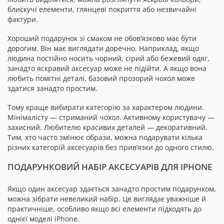
блискучі елементи, глянцеві покриття або незвичайні
фактури.
Хороший подарунок зі смаком не обов’язково має бути
дорогим. Він має виглядати доречно. Наприклад, якщо
людина постійно носить чорний, сірий або бежевий одяг,
занадто яскравий аксесуар може не підійти. А якщо вона
любить помітні деталі, базовий прозорий чохол може
здатися занадто простим.
Тому краще вибирати категорію за характером людини.
Мінімалісту — стриманий чохол. Активному користувачу —
захисний. Любителю красивих деталей — декоративний.
Тим, хто часто змінює образи, можна подарувати кілька
різних категорій аксесуарів без прив’язки до одного стилю.
ПОДАРУНКОВИЙ НАБІР АКСЕСУАРІВ ДЛЯ IPHONE
Якщо один аксесуар здається занадто простим подарунком,
можна зібрати невеликий набір. Це виглядає уважніше й
практичніше, особливо якщо всі елементи підходять до
однієї моделі iPhone.