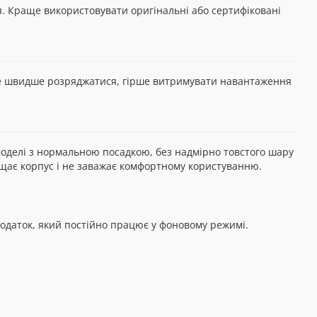
я. Краще використовувати оригінальні або сертифіковані
же швидше розряджатися, гірше витримувати навантаження
моделі з нормальною посадкою, без надмірно товстого шару
ищає корпус і не заважає комфортному користуванню.
додаток, який постійно працює у фоновому режимі.