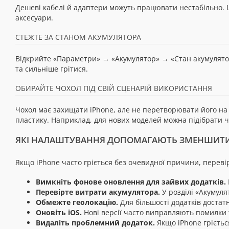
Дешеві кабелі й адаптери можуть працювати нестабільно. 
аксесуари.
СТЕЖТЕ ЗА СТАНОМ АКУМУЛЯТОРА
Відкрийте «Параметри» → «Акумулятор» → «Стан акумулято
та сильніше грітися.
ОБИРАЙТЕ ЧОХОЛ ПІД СВІЙ СЦЕНАРІЙ ВИКОРИСТАННЯ
Чохол має захищати iPhone, але не перетворювати його на
пластику. Наприклад, для нових моделей можна підібрати
ч
ЯКІ НАЛАШТУВАННЯ ДОПОМАГАЮТЬ ЗМЕНШИТИ
Якщо iPhone часто гріється без очевидної причини, переві
Вимкніть фонове оновлення для зайвих додатків.
Перевірте витрати акумулятора.
У розділі «Акумуля
Обмежте геолокацію.
Для більшості додатків достат
Оновіть iOS.
Нові версії часто виправляють помилки
Видаліть проблемний додаток.
Якщо iPhone гріється