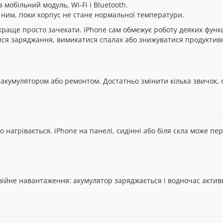
обільний модуль, Wi-Fi і Bluetooth.
ним, поки корпус не стане нормальної температури.
краще просто зачекати. iPhone сам обмежує роботу деяких функ
ся заряджання, вимикатися спалах або знижуватися продуктивн
 акумулятором або ремонтом. Достатньо змінити кілька звичок, 
о нагрівається. iPhone на панелі, сидінні або біля скла може п
двійне навантаження: акумулятор заряджається і водночас актив