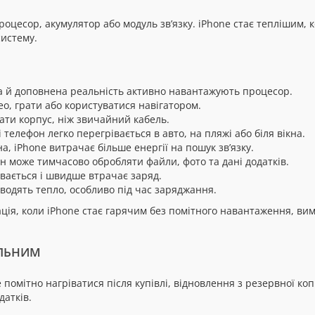
есор, акумулятор або модуль зв’язку. iPhone стає теплішим, к
систему.
ра й доповнена реальність активно навантажують процесор.
о, грати або користуватися навігатором.
ти корпус, ніж звичайний кабель.
і телефон легко перегрівається в авто, на пляжі або біля вікна.
, iPhone витрачає більше енергії на пошук зв’язку.
 може тимчасово обробляти файли, фото та дані додатків.
вається і швидше втрачає заряд.
дводять тепло, особливо під час заряджання.
ія, коли iPhone стає гарячим без помітного навантаження, вим
АЛЬНИМ
помітно нагріватися після купівлі, відновлення з резервної коп
датків.