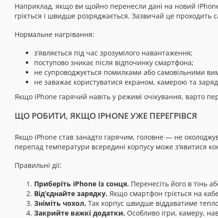
Наприклад, якщо ви щойно перенесли дані на новий iPhone,
гріється і швидше розряджається. Зазвичай це проходить са
Нормальне нагрівання:
з’являється під час зрозумілого навантаження;
поступово зникає після відпочинку смартфона;
не супроводжується помилками або самовільними ви
не заважає користуватися екраном, камерою та заря
Якщо iPhone гарячий навіть у режимі очікування, варто пе
ЩО РОБИТИ, ЯКЩО IPHONE УЖЕ ПЕРЕГРІВСЯ
Якщо iPhone став занадто гарячим, головне — не охолоджува
перепад температури всередині корпусу може з’явитися ко
Правильні дії:
Приберіть iPhone із сонця.
Перенесіть його в тінь а
Від’єднайте зарядку.
Якщо смартфон гріється на кабе
Зніміть чохол.
Так корпус швидше віддаватиме тепло
Закрийте важкі додатки.
Особливо ігри, камеру, на