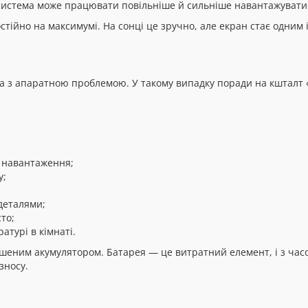
истема може працювати повільніше й сильніше навантажувати
тійно на максимумі. На сонці це зручно, але екран стає одним 
, а з апаратною проблемою. У такому випадку поради на кшталт
з навантаження;
у;
деталями;
то;
турі в кімнаті.
ошеним акумулятором. Батарея — це витратний елемент, і з час
зносу.