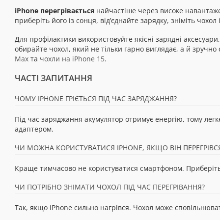
iPhone перегрівається
найчастіше через високе навантажен
приберіть його із сонця, від’єднайте зарядку, зніміть чохо
Для профілактики використовуйте якісні зарядні аксесуари,
обирайте чохол, який не тільки гарно виглядає, а й зручно 
Max
та
чохли на iPhone 15
.
ЧАСТІ ЗАПИТАННЯ
ЧОМУ IPHONE ГРІЄТЬСЯ ПІД ЧАС ЗАРЯДЖАННЯ?
Під час заряджання акумулятор отримує енергію, тому легке
адаптером.
ЧИ МОЖНА КОРИСТУВАТИСЯ IPHONE, ЯКЩО ВІН ПЕРЕГРІВС
Краще тимчасово не користуватися смартфоном. Приберіть й
ЧИ ПОТРІБНО ЗНІМАТИ ЧОХОЛ ПІД ЧАС ПЕРЕГРІВАННЯ?
Так, якщо iPhone сильно нагрівся. Чохол може сповільнюват