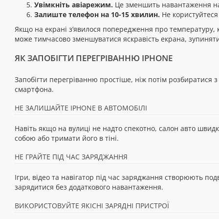
Увімкніть авіарежим.
Це зменшить навантаження на м
Залиште телефон на 10-15 хвилин.
Не користуйтеся 
Якщо на екрані з’явилося попередження про температуру, 
може тимчасово зменшуватися яскравість екрана, зупиняти
ЯК ЗАПОБІГТИ ПЕРЕГРІВАННЮ IPHONE
Запобігти перегріванню простіше, ніж потім розбиратися з
смартфона.
НЕ ЗАЛИШАЙТЕ IPHONE В АВТОМОБІЛІ
Навіть якщо на вулиці не надто спекотно, салон авто швидк
собою або тримати його в тіні.
НЕ ГРАЙТЕ ПІД ЧАС ЗАРЯДЖАННЯ
Ігри, відео та навігатор під час заряджання створюють по
зарядитися без додаткового навантаження.
ВИКОРИСТОВУЙТЕ ЯКІСНІ ЗАРЯДНІ ПРИСТРОЇ