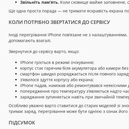
Звільніть пам’ять.
Коли сховище майже заповнене, с
Ще одна проста порада — не тримати яскравість екрана пос
КОЛИ ПОТРІБНО ЗВЕРТАТИСЯ ДО СЕРВІСУ
Іноді перегрівання iPhone пов’язане не з налаштуваннями
допомагають взагалі.
Звернутися до сервісу варто, якщо:
iPhone гріється в режимі очікування;
корпус стає гарячим біля акумулятора або камери бе
смартфон швидко розряджається після повного заряд
з’явилося здуття корпусу або екрана;
iPhone падав, намокав або ремонтувався неякісними 
попередження про температуру з’являється надто час
заряджання зупиняється навіть при звичайній темпера
Особливо уважно варто ставитися до старих моделей зі зн
тримає заряд, перегрівання може бути однією з ознак його 
ПІДСУМОК