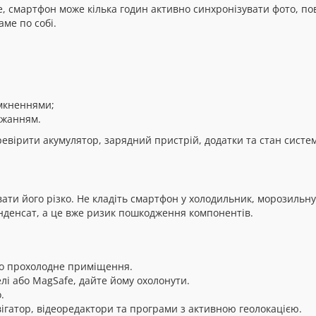
 смартфон може кілька годин активно синхронізувати фото, пов
ме по собі.
мкненнями;
джанням.
ревірити акумулятор, зарядний пристрій, додатки та стан систе
ти його різко. Не кладіть смартфон у холодильник, морозильну 
нденсат, а це вже ризик пошкодження компонентів.
бо прохолодне приміщення.
лі або MagSafe, дайте йому охолонути.
.
вігатор, відеоредактори та програми з активною геолокацією.