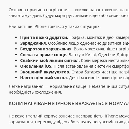
Основна причина нагрівання — високе навантаження на проц
завантажує дані, будує маршрут, знімає відео або оновлює 
Найчастіше iPhone гріється у таких ситуаціях:
Ігри та важкі додатки.
Графіка, монтаж відео, каме
Заряджання.
Особливо якщо одночасно дивитися віде
Бездротове заряджання.
Воно може сильніше нагріва
Спека та пряме сонце.
Влітку в Києві, Одесі чи Дніпр
Слабкий мобільний сигнал.
Коли мережа нестабільна
Оновлення iOS.
Після встановлення системи смартфон
Зношений акумулятор.
Стара батарея частіше нагрі
Надто щільний чохол.
Деякі масивні чохли гірше ві
Легке нагрівання — нормальне явище. Небезпечніша ситуац
необхідність охолодження.
КОЛИ НАГРІВАННЯ IPHONE ВВАЖАЄТЬСЯ НОРМ
Не кожен теплий корпус означає несправність. iPhone може 
заряджання, перегляду відео або запуску ресурсомістких до