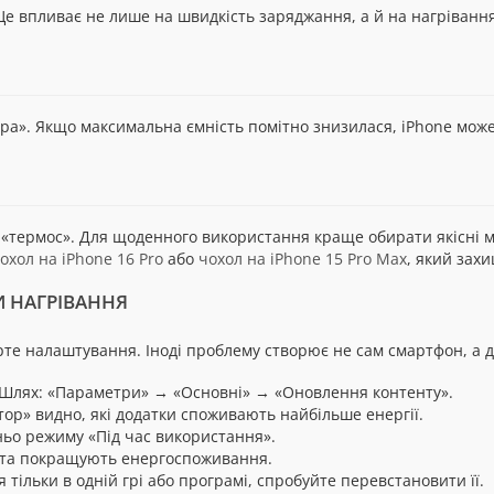
Це впливає не лише на швидкість заряджання, а й на нагріванн
ра». Якщо максимальна ємність помітно знизилася, iPhone мо
 «термос». Для щоденного використання краще обирати якісні 
охол на iPhone 16 Pro
або
чохол на iPhone 15 Pro Max
, який зах
 НАГРІВАННЯ
рте налаштування. Іноді проблему створює не сам смартфон, а 
Шлях: «Параметри» → «Основні» → «Оновлення контенту».
тор» видно, які додатки споживають найбільше енергії.
ньо режиму «Під час використання».
 та покращують енергоспоживання.
 тільки в одній грі або програмі, спробуйте перевстановити її.