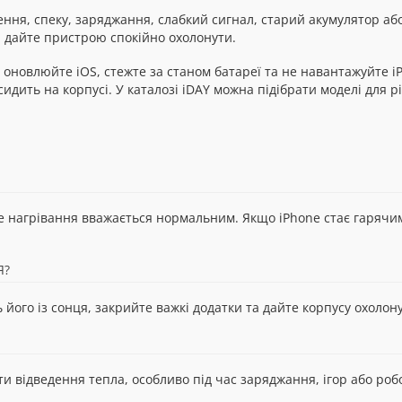
ня, спеку, заряджання, слабкий сигнал, старий акумулятор аб
л і дайте пристрою спокійно охолонути.
 оновлюйте iOS, стежте за станом батареї та не навантажуйте i
сидить на корпусі. У каталозі iDAY можна підібрати моделі для 
 нагрівання вважається нормальним. Якщо iPhone стає гарячим, 
Я?
ого із сонця, закрийте важкі додатки та дайте корпусу охолон
и відведення тепла, особливо під час заряджання, ігор або роб