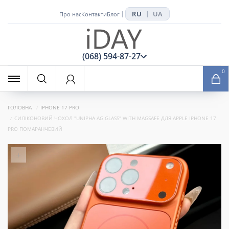
RU
UA
|
|
Про нас
Контакти
Блог
x
(068) 594-87-27
0
ГОЛОВНА
IPHONE 17 PRO
СИЛІКОНОВИЙ ЧОХОЛ "UNIPHA AG GLASS" WITH MAGSAFE ДЛЯ APPLE IPHONE 17
PRO ПОМАРАНЧЕВИЙ
+