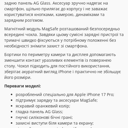
задню панель AG Glass. Аксесуар зручно надягає на
смартфон, щільно прилягає до корпусу і не заважає
користуватися кнопками, камерою, динаміками та
зарядним роз'ємом.
Магнітний модуль MagSafe розташований безпосередньо
всередині чохла. Завдяки цьому сумісні зарядні пристрої та
тримачі швидко фіксуються у потрібному положенні без
необхідності знімати захист зі смартфона.
Бортики по периметру камери та дисплея допомагають
зменшити контакт уразливих елементів із поверхнею
столу. Чохол підходить для постійного використання,
зберігає акуратний вигляд iPhone і практично не збільшує
його розміри.
Переваги моделі:
розроблений спеціально для Apple iPhone 17 Pro;
підтримує зарядку та аксесуари MagSafe;
яскравий оранжевий колір;
гладка панель AG Glass;
гнучкі силіконові бічні грані;
захисні виступи біля камери та екрану;