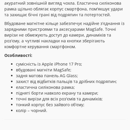
акуратний зовнішній вигляд чохла. Еластична силіконова
рамка щільно облягає корпус смартфона, пом'якшує удари
та захищає бічні грані від подряпин та потертостей.
Вбудоване магнітне кільце забезпечує надійне з'єднання із
зарядними пристроями та аксесуарами MagSafe. Точні
вирізи не обмежують доступ до камери, динаміків та
роз'єму, а чутливі накладки на кнопки зберігають
комфортне керування смартфоном.
Особливості:
сумісність із Apple iPhone 17 Pro;
вбудовані магніти MagSafe;
задня матова панель AG Glass;
захист від відбитків пальців та дрібних подряпин;
еластична силіконова рамка;
підняті борти навколо екрану та камери;
точні вирізи для всіх роз'ємів та динаміків;
тонкий корпус без зайвого об'єму;
колір – чорний.