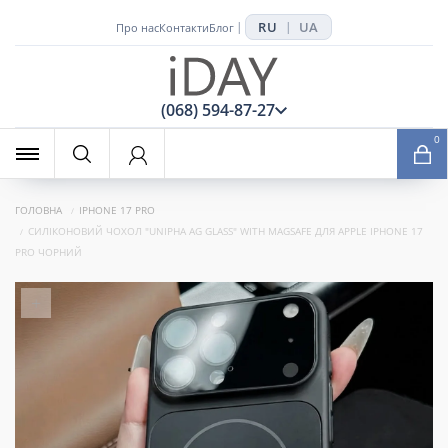
RU
UA
|
|
Про нас
Контакти
Блог
x
(068) 594-87-27
0
ГОЛОВНА
IPHONE 17 PRO
СИЛІКОНОВИЙ ЧОХОЛ "UNIPHA AG GLASS" WITH MAGSAFE ДЛЯ APPLE IPHONE 17
PRO ЧОРНИЙ
+