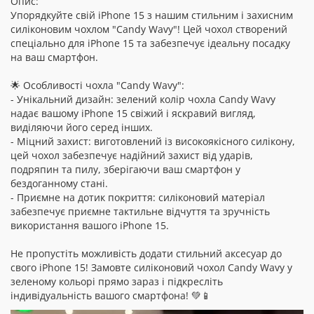
Опис:
Упорядкуйте свій iPhone 15 з нашим стильним і захисним
силіконовим чохлом "Candy Wavy"! Цей чохол створений
спеціально для iPhone 15 та забезпечує ідеальну посадку
на ваш смартфон.
🌟 Особливості чохла "Candy Wavy":
- Унікальний дизайн: зелений колір чохла Candy Wavy
надає вашому iPhone 15 свіжий і яскравий вигляд,
виділяючи його серед інших.
- Міцний захист: виготовлений із високоякісного силікону,
цей чохол забезпечує надійний захист від ударів,
подряпин та пилу, зберігаючи ваш смартфон у
бездоганному стані.
- Приємне на дотик покриття: силіконовий матеріал
забезпечує приємне тактильне відчуття та зручність
використання вашого iPhone 15.
Не пропустіть можливість додати стильний аксесуар до
свого iPhone 15! Замовте силіконовий чохол Candy Wavy у
зеленому кольорі прямо зараз і підкресліть
індивідуальність вашого смартфона! 💚📱