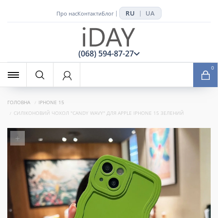
RU
UA
|
|
Про нас
Контакти
Блог
x
(068) 594-87-27
0
ГОЛОВНА
IPHONE 15
СИЛІКОНОВИЙ ЧОХОЛ "CANDY WAVY" ДЛЯ APPLE IPHONE 15 ЗЕЛЕНИЙ
+