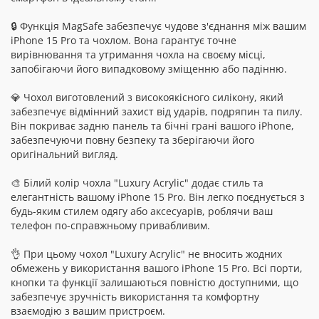
🔒 Функція MagSafe забезпечує чудове з'єднання між вашим
iPhone 15 Pro та чохлом. Вона гарантує точне
вирівнювання та утримання чохла на своєму місці,
запобігаючи його випадковому зміщенню або падінню.
💎 Чохол виготовлений з високоякісного силікону, який
забезпечує відмінний захист від ударів, подряпин та пилу.
Він покриває задню панель та бічні грані вашого iPhone,
забезпечуючи повну безпеку та зберігаючи його
оригінальний вигляд.
🎨 Білий колір чохла "Luxury Acrylic" додає стиль та
елегантність вашому iPhone 15 Pro. Він легко поєднується з
будь-яким стилем одягу або аксесуарів, роблячи ваш
телефон по-справжньому привабливим.
👌 При цьому чохол "Luxury Acrylic" не вносить жодних
обмежень у використання вашого iPhone 15 Pro. Всі порти,
кнопки та функції залишаються повністю доступними, що
забезпечує зручність використання та комфортну
взаємодію з вашим пристроєм.