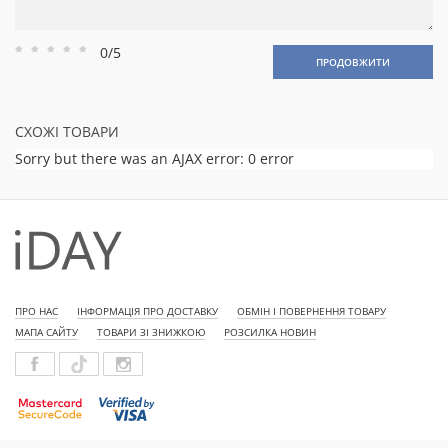
0/5
Рейтинг
Рейтинг
Рейтинг
Рейтинг
Рейтинг
ПРОДОВЖИТИ
1
2
3
4
5
СХОЖІ ТОВАРИ
Sorry but there was an AJAX error: 0 error
ПРО НАС
ІНФОРМАЦІЯ ПРО ДОСТАВКУ
ОБМІН І ПОВЕРНЕННЯ ТОВАРУ
МАПА САЙТУ
ТОВАРИ ЗІ ЗНИЖКОЮ
РОЗСИЛКА НОВИН