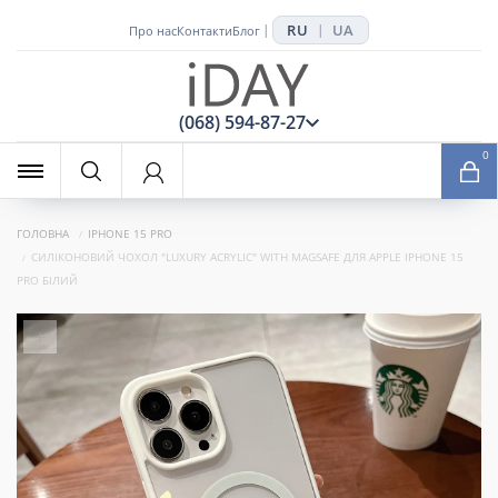
RU
UA
|
|
Про нас
Контакти
Блог
x
(068) 594-87-27
0
ГОЛОВНА
IPHONE 15 PRO
СИЛІКОНОВИЙ ЧОХОЛ "LUXURY ACRYLIC" WITH MAGSAFE ДЛЯ APPLE IPHONE 15
PRO БІЛИЙ
+