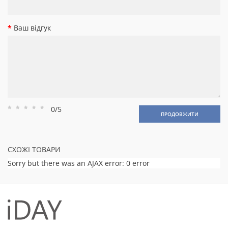
Ваш відгук
0/5
Рейтинг
Рейтинг
Рейтинг
Рейтинг
Рейтинг
ПРОДОВЖИТИ
1
2
3
4
5
СХОЖІ ТОВАРИ
Sorry but there was an AJAX error: 0 error