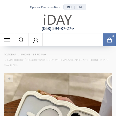
RU
UA
|
|
Про нас
Контакти
Блог
x
(068) 594-87-27
0
ГОЛОВНА
IPHONE 15 PRO MAX
СИЛІКОНОВИЙ ЧОХОЛ "WAVY LINES" WITH MAGSAFE APPLE ДЛЯ IPHONE 15 PRO
MAX БІЛИЙ
+