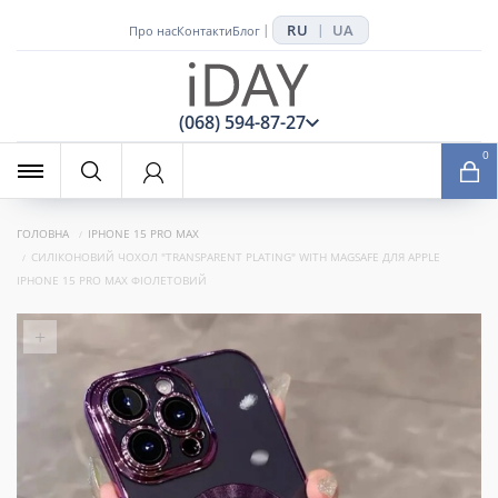
RU
UA
|
|
Про нас
Контакти
Блог
x
(068) 594-87-27
0
ГОЛОВНА
IPHONE 15 PRO MAX
СИЛІКОНОВИЙ ЧОХОЛ "TRANSPARENT PLATING" WITH MAGSAFE ДЛЯ APPLE
IPHONE 15 PRO MAX ФІОЛЕТОВИЙ
+