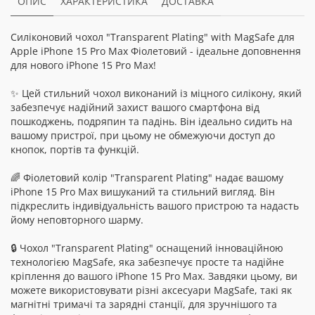
ОПИС
ХАРАКТЕРИСТИКА
ДОСТАВКА
Силіконовий чохол "Transparent Plating" with MagSafe для
Apple iPhone 15 Pro Max Фіолетовий - ідеальне доповнення
для нового iPhone 15 Pro Max!
✨ Цей стильний чохол виконаний із міцного силікону, який
забезпечує надійний захист вашого смартфона від
пошкоджень, подряпин та падінь. Він ідеально сидить на
вашому пристрої, при цьому не обмежуючи доступ до
кнопок, портів та функцій.
🌈 Фіолетовий колір "Transparent Plating" надає вашому
iPhone 15 Pro Max вишуканий та стильний вигляд. Він
підкреслить індивідуальність вашого пристрою та надасть
йому неповторного шарму.
🔒 Чохол "Transparent Plating" оснащений інноваційною
технологією MagSafe, яка забезпечує просте та надійне
кріплення до вашого iPhone 15 Pro Max. Завдяки цьому, ви
можете використовувати різні аксесуари MagSafe, такі як
магнітні тримачі та зарядні станції, для зручнішого та