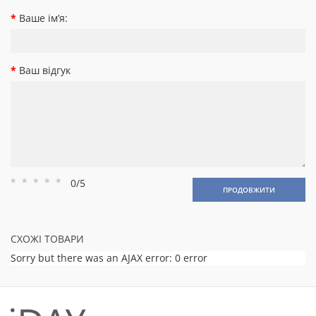
Ваше ім’я:
Ваш відгук
0/5
Рейтинг
Рейтинг
Рейтинг
Рейтинг
Рейтинг
ПРОДОВЖИТИ
1
2
3
4
5
СХОЖІ ТОВАРИ
Sorry but there was an AJAX error: 0 error