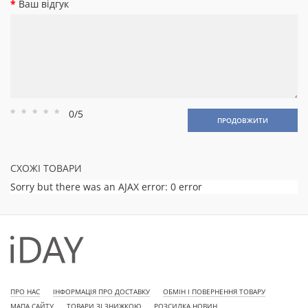
Ваш відгук
0/5
Рейтинг
Рейтинг
Рейтинг
Рейтинг
Рейтинг
ПРОДОВЖИТИ
1
2
3
4
5
СХОЖІ ТОВАРИ
Sorry but there was an AJAX error: 0 error
ПРО НАС
ІНФОРМАЦІЯ ПРО ДОСТАВКУ
ОБМІН І ПОВЕРНЕННЯ ТОВАРУ
МАПА САЙТУ
ТОВАРИ ЗІ ЗНИЖКОЮ
РОЗСИЛКА НОВИН