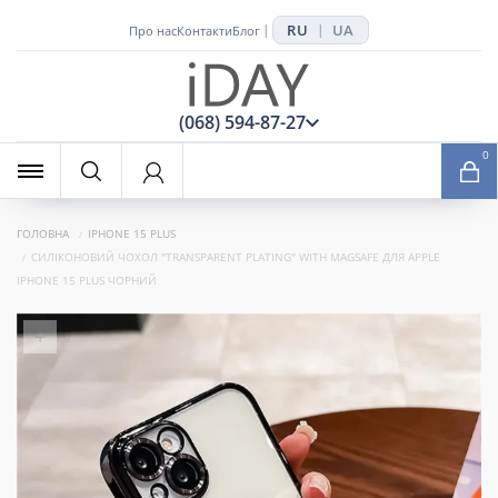
RU
UA
|
|
Про нас
Контакти
Блог
x
(068) 594-87-27
0
ГОЛОВНА
IPHONE 15 PLUS
СИЛІКОНОВИЙ ЧОХОЛ "TRANSPARENT PLATING" WITH MAGSAFE ДЛЯ APPLE
IPHONE 15 PLUS ЧОРНИЙ
+