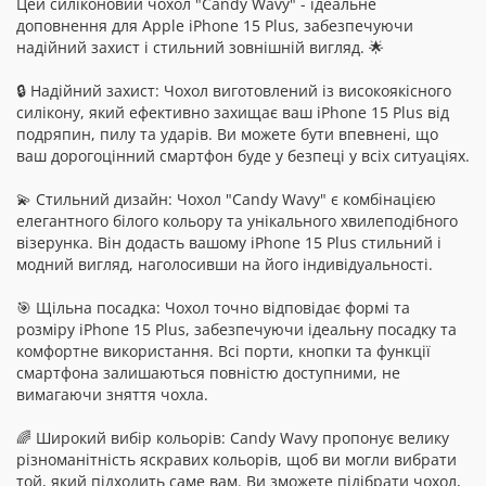
Цей силіконовий чохол "Candy Wavy" - ідеальне
доповнення для Apple iPhone 15 Plus, забезпечуючи
надійний захист і стильний зовнішній вигляд. 🌟
🔒 Надійний захист: Чохол виготовлений із високоякісного
силікону, який ефективно захищає ваш iPhone 15 Plus від
подряпин, пилу та ударів. Ви можете бути впевнені, що
ваш дорогоцінний смартфон буде у безпеці у всіх ситуаціях.
💫 Стильний дизайн: Чохол "Candy Wavy" є комбінацією
елегантного білого кольору та унікального хвилеподібного
візерунка. Він додасть вашому iPhone 15 Plus стильний і
модний вигляд, наголосивши на його індивідуальності.
🎯 Щільна посадка: Чохол точно відповідає формі та
розміру iPhone 15 Plus, забезпечуючи ідеальну посадку та
комфортне використання. Всі порти, кнопки та функції
смартфона залишаються повністю доступними, не
вимагаючи зняття чохла.
🌈 Широкий вибір кольорів: Candy Wavy пропонує велику
різноманітність яскравих кольорів, щоб ви могли вибрати
той, який підходить саме вам. Ви зможете підібрати чохол,