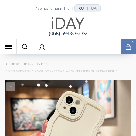
RU
UA
|
|
Про нас
Контакти
Блог
x
(068) 594-87-27
0
ГОЛОВНА
IPHONE 15 PLUS
СИЛІКОНОВИЙ ЧОХОЛ "CANDY WAVY" ДЛЯ APPLE IPHONE 15 PLUS БІЛИЙ
+