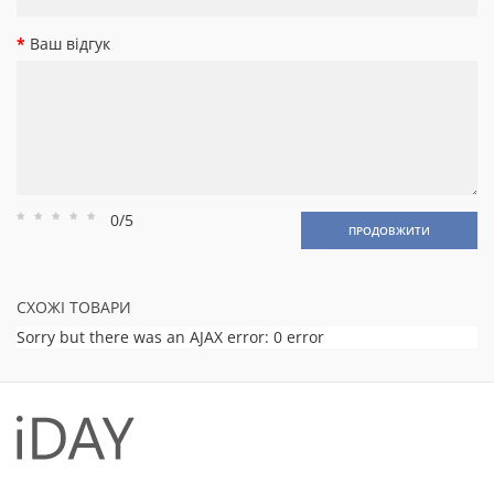
Ваш відгук
0/5
Рейтинг
Рейтинг
Рейтинг
Рейтинг
Рейтинг
ПРОДОВЖИТИ
1
2
3
4
5
СХОЖІ ТОВАРИ
Sorry but there was an AJAX error: 0 error