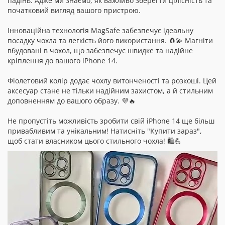
падінь. Адже ми знаємо, як важливо зберегти цілісність та
початковий вигляд вашого пристрою.
Інноваційна технологія MagSafe забезпечує ідеальну
посадку чохла та легкість його використання. 🧲💫 Магніти
вбудовані в чохол, що забезпечує швидке та надійне
кріплення до вашого iPhone 14.
Фіолетовий колір додає чохлу витонченості та розкоші. Цей
аксесуар стане не тільки надійним захистом, а й стильним
доповненням до вашого образу. 💜🔥
Не пропустіть можливість зробити свій iPhone 14 ще більш
привабливим та унікальним! Натисніть "Купити зараз",
щоб стати власником цього стильного чохла! 🛍️💪