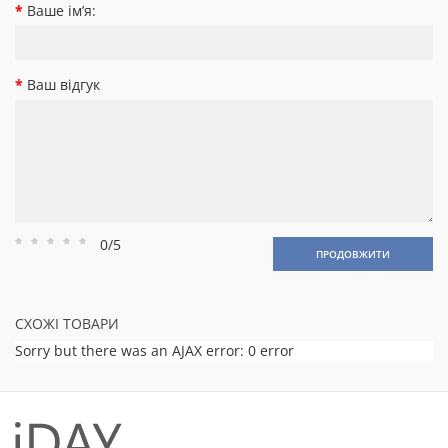
Ваше ім’я:
Ваш відгук
0/5
Рейтинг
Рейтинг
Рейтинг
Рейтинг
Рейтинг
ПРОДОВЖИТИ
1
2
3
4
5
СХОЖІ ТОВАРИ
Sorry but there was an AJAX error: 0 error