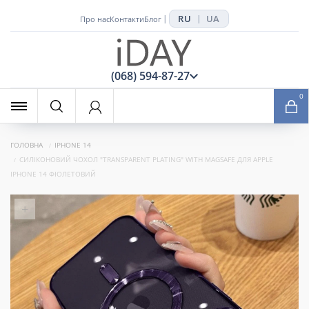
RU
UA
|
|
Про нас
Контакти
Блог
x
(068) 594-87-27
0
ГОЛОВНА
IPHONE 14
СИЛІКОНОВИЙ ЧОХОЛ "TRANSPARENT PLATING" WITH MAGSAFE ДЛЯ APPLE
IPHONE 14 ФІОЛЕТОВИЙ
+