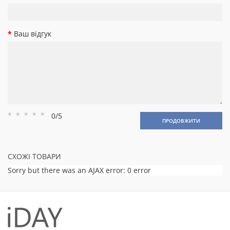
Ваш відгук
0/5
Рейтинг
Рейтинг
Рейтинг
Рейтинг
Рейтинг
ПРОДОВЖИТИ
1
2
3
4
5
СХОЖІ ТОВАРИ
Sorry but there was an AJAX error: 0 error