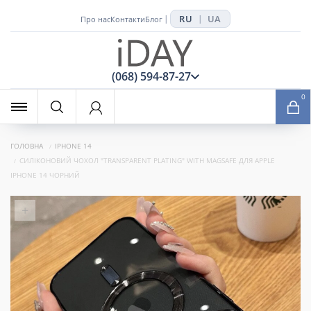
RU
UA
|
|
Про нас
Контакти
Блог
x
(068) 594-87-27
0
ГОЛОВНА
IPHONE 14
СИЛІКОНОВИЙ ЧОХОЛ "TRANSPARENT PLATING" WITH MAGSAFE ДЛЯ APPLE
IPHONE 14 ЧОРНИЙ
+