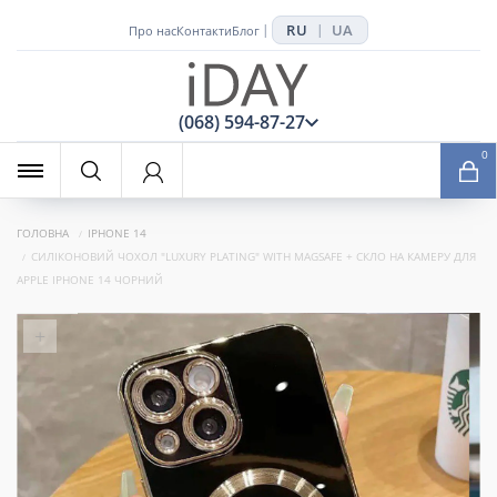
RU
UA
|
|
Про нас
Контакти
Блог
x
(068) 594-87-27
0
ГОЛОВНА
IPHONE 14
СИЛІКОНОВИЙ ЧОХОЛ "LUXURY PLATING" WITH MAGSAFE + СКЛО НА КАМЕРУ ДЛЯ
APPLE IPHONE 14 ЧОРНИЙ
+