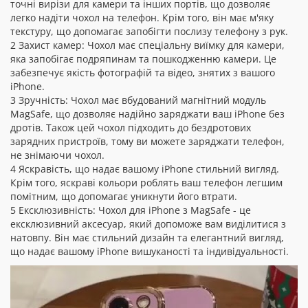
точні вирізи для камери та інших портів, що дозволяє
легко надіти чохол на телефон. Крім того, він має м'яку
текстуру, що допомагає запобігти послизу телефону з рук.
2 Захист камер: Чохол має спеціальну виїмку для камери,
яка запобігає подряпинам та пошкодженню камери. Це
забезпечує якість фотографій та відео, знятих з вашого
iPhone.
3 Зручність: Чохол має вбудований магнітний модуль
MagSafe, що дозволяє надійно заряджати ваш iPhone без
дротів. Також цей чохол підходить до бездротових
зарядних пристроїв, тому ви можете заряджати телефон,
не знімаючи чохол.
4 Яскравість, що надає вашому iPhone стильний вигляд.
Крім того, яскраві кольори роблять ваш телефон легшим
помітним, що допомагає уникнути його втрати.
5 Ексклюзивність: Чохол для iPhone з MagSafe - це
ексклюзивний аксесуар, який допоможе вам виділитися з
натовпу. Він має стильний дизайн та елегантний вигляд,
що надає вашому iPhone вишуканості та індивідуальності.