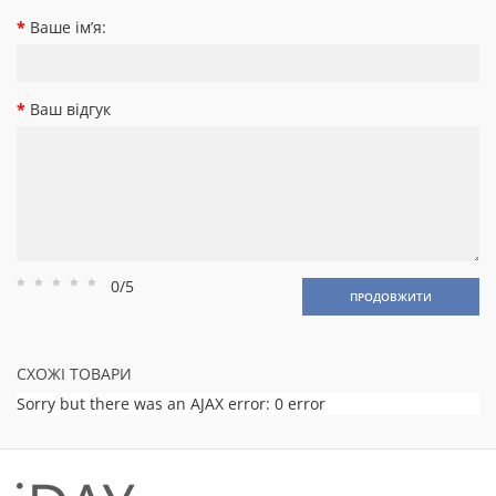
Ваше ім’я:
Ваш відгук
0/5
Рейтинг
Рейтинг
Рейтинг
Рейтинг
Рейтинг
ПРОДОВЖИТИ
1
2
3
4
5
СХОЖІ ТОВАРИ
Sorry but there was an AJAX error: 0 error