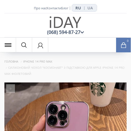
RU
UA
|
|
Про нас
Контакти
Блог
x
(068) 594-87-27
0
ГОЛОВНА
IPHONE 14 PRO MAX
СИЛІКОНОВИЙ ЧОХОЛ "КОСМОНАВТ" З ПІДСТАВКОЮ ДЛЯ APPLE IPHONE 14 PRO
MAX ФІОЛЕТОВИЙ
+