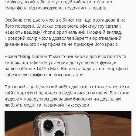
силікону, який забезпечує надійний захист вашого
смартфона від пошкоджень, подряпин та ударів.
Особливістю цього чохла є блискітки, що розташовані на
його поверхні. Блискки створюють ефектну гру світла і
надають вашому iPhone оригінальний і модний вигляд.
Прозорий колір чохла дозволяє зберегти оригінальний
дизайн вашого смартфона та не приховує його краси.
Чохол "Bling Diamond" має точні вирізи для всіх портів та
кнопок, що забезпечує легкий доступ до всіх функцій
вашого iPhone 14 Pro Max. Він легко надягає на смартфон і
забезпечує комфортне використання.
Прозорий - це ідеальний вибір для тих, хто хоче захистити
свій смартфон і одночасно виділитися з натовпу. Він стане
чудовим подарунком для ваших близьких чи друзів, які
люблять модні та незвичайні аксесуари.