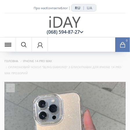
RU
UA
|
|
Про нас
Контакти
Блог
x
(068) 594-87-27
0
ГОЛОВНА
IPHONE 14 PRO MAX
СИЛІКОНОВИЙ ЧОХОЛ "BLING DIAMOND" З БЛИСКІТКАМИ ДЛЯ IPHONE 14 PRO
MAX ПРОЗОРИЙ
+