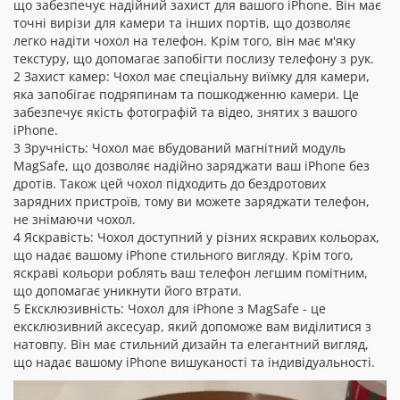
що забезпечує надійний захист для вашого iPhone. Він має
точні вирізи для камери та інших портів, що дозволяє
легко надіти чохол на телефон. Крім того, він має м'яку
текстуру, що допомагає запобігти послизу телефону з рук.
2 Захист камер: Чохол має спеціальну виїмку для камери,
яка запобігає подряпинам та пошкодженню камери. Це
забезпечує якість фотографій та відео, знятих з вашого
iPhone.
3 Зручність: Чохол має вбудований магнітний модуль
MagSafe, що дозволяє надійно заряджати ваш iPhone без
дротів. Також цей чохол підходить до бездротових
зарядних пристроїв, тому ви можете заряджати телефон,
не знімаючи чохол.
4 Яскравість: Чохол доступний у різних яскравих кольорах,
що надає вашому iPhone стильного вигляду. Крім того,
яскраві кольори роблять ваш телефон легшим помітним,
що допомагає уникнути його втрати.
5 Ексклюзивність: Чохол для iPhone з MagSafe - це
ексклюзивний аксесуар, який допоможе вам виділитися з
натовпу. Він має стильний дизайн та елегантний вигляд,
що надає вашому iPhone вишуканості та індивідуальності.