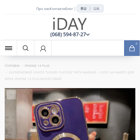
RU
UA
|
|
Про нас
Контакти
Блог
x
(068) 594-87-27
0
ГОЛОВНА
IPHONE 14 PLUS
СИЛІКОНОВИЙ ЧОХОЛ "LUXURY PLATING" WITH MAGSAFE + СКЛО НА КАМЕРУ ДЛЯ
APPLE IPHONE 14 PLUS ФІОЛЕТОВИЙ
+