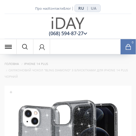
RU
UA
|
|
Про нас
Контакти
Блог
x
(068) 594-87-27
0
ГОЛОВНА
IPHONE 14 PLUS
СИЛІКОНОВИЙ ЧОХОЛ "BLING DIAMOND" З БЛИСКІТКАМИ ДЛЯ IPHONE 14 PLUS
ЧОРНИЙ
+