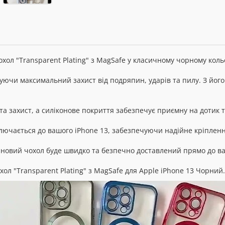
охол "Transparent Plating" з MagSafe у класичному чорному кол
чуючи максимальний захист від подряпин, ударів та пилу. З його
а захист, а силіконове покриття забезпечує приємну на дотик та
ключається до вашого iPhone 13, забезпечуючи надійне кріпленн
аш новий чохол буде швидко та безпечно доставлений прямо до в
хол "Transparent Plating" з MagSafe для Apple iPhone 13 Чорний.