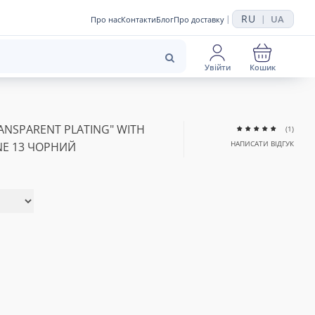
RU
UA
|
|
Про нас
Контакти
Блог
Про доставку
Увійти
Кошик
NSPARENT PLATING" WITH
(1)
НАПИСАТИ ВІДГУК
NE 13 ЧОРНИЙ