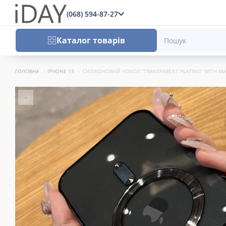
(068) 594-87-27
x
Каталог товарів
ГОЛОВНА
IPHONE 13
СИЛІКОНОВИЙ ЧОХОЛ "TRANSPARENT PLATING" WITH MA
+