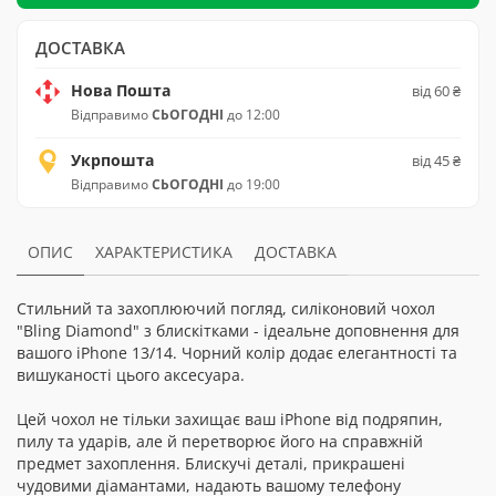
ДОСТАВКА
Нова Пошта
від 60 ₴
Відправимо
СЬОГОДНІ
до 12:00
Укрпошта
від 45 ₴
Відправимо
СЬОГОДНІ
до 19:00
ОПИС
ХАРАКТЕРИСТИКА
ДОСТАВКА
Стильний та захоплюючий погляд, силіконовий чохол
"Bling Diamond" з блискітками - ідеальне доповнення для
вашого iPhone 13/14. Чорний колір додає елегантності та
вишуканості цього аксесуара.
Цей чохол не тільки захищає ваш iPhone від подряпин,
пилу та ударів, але й перетворює його на справжній
предмет захоплення. Блискучі деталі, прикрашені
чудовими діамантами, надають вашому телефону