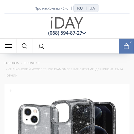
RU
UA
|
|
Про нас
Контакти
Блог
x
(068) 594-87-27
0
ГОЛОВНА
IPHONE 13
СИЛІКОНОВИЙ ЧОХОЛ "BLING DIAMOND" З БЛИСКІТКАМИ ДЛЯ IPHONE 13/14
ЧОРНИЙ
+