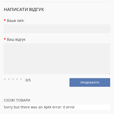
НАПИСАТИ ВІДГУК
Ваше ім’я:
Ваш відгук
0/5
Рейтинг
Рейтинг
Рейтинг
Рейтинг
Рейтинг
ПРОДОВЖИТИ
1
2
3
4
5
СХОЖІ ТОВАРИ
Sorry but there was an AJAX error: 0 error