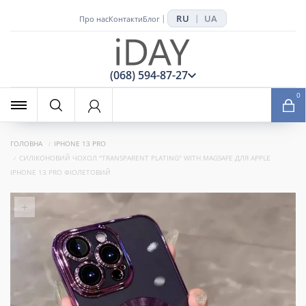
RU
UA
|
|
Про нас
Контакти
Блог
x
(068) 594-87-27
0
ГОЛОВНА
IPHONE 13 PRO
СИЛІКОНОВИЙ ЧОХОЛ "TRANSPARENT PLATING" WITH MAGSAFE ДЛЯ APPLE
IPHONE 13 PRO ФІОЛЕТОВИЙ
+