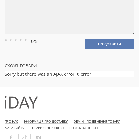
0/5
Рейтинг
Рейтинг
Рейтинг
Рейтинг
Рейтинг
ПРОДОВЖИТИ
1
2
3
4
5
СХОЖІ ТОВАРИ
Sorry but there was an AJAX error: 0 error
ПРО НАС
ІНФОРМАЦІЯ ПРО ДОСТАВКУ
ОБМІН І ПОВЕРНЕННЯ ТОВАРУ
МАПА САЙТУ
ТОВАРИ ЗІ ЗНИЖКОЮ
РОЗСИЛКА НОВИН