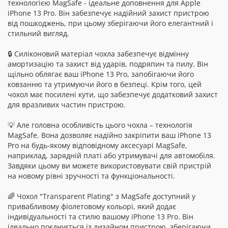
технологією MagSafe - ідеальне доповнення для Apple
iPhone 13 Pro. Він забезпечує надійний захист пристрою
від пошкоджень, при цьому зберігаючи його елегантний і
стильний вигляд.
🔒 Силіконовий матеріал чохла забезпечує відмінну
амортизацію та захист від ударів, подряпин та пилу. Він
щільно облягає ваш iPhone 13 Pro, запобігаючи його
ковзанню та утримуючи його в безпеці. Крім того, цей
чохол має посилені кути, що забезпечує додатковий захист
для вразливих частин пристрою.
💡 Але головна особливість цього чохла – технологія
MagSafe. Вона дозволяє надійно закріпити ваш iPhone 13
Pro на будь-якому відповідному аксесуарі MagSafe,
наприклад, зарядній платі або утримувачі для автомобіля.
Завдяки цьому ви можете використовувати свій пристрій
на новому рівні зручності та функціональності.
🌈 Чохол "Transparent Plating" з MagSafe доступний у
привабливому фіолетовому кольорі, який додає
індивідуальності та стилю вашому iPhone 13 Pro. Він
ідеально поєднується із дизайном пристрою, зберігаючи