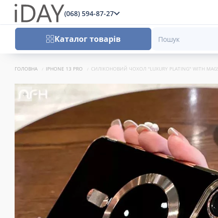
(068) 594-87-27
x
Каталог товарів
ГОЛОВНА
IPHONE 13 PRO
СИЛІКОНОВИЙ ЧОХОЛ "LUXURY PLATING" WITH MAGS
+