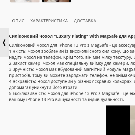
ОПИС
ХАРАКТЕРИСТИКА
ДОСТАВКА
Силіконовий чохол "Luxury Plating" with MagSafe для Ap
Силіконовий чохол для iPhone 13 Pro з MagSafe - це аксесуар
1 Якість: Чохол зроблений із високоякісного силікону, що з
надіти чохол на телефон. Крім того, він має м'яку текстуру,
2 Захист камер: Чохол має спеціальну виїмку для камери, я
3 Зручність: Чохол має вбудований магнітний модуль MagSa
пристроїв, тому ви можете заряджати телефон, не знімаюч
4 Яскравість: Чохол доступний у різних яскравих кольорах,
допомагає уникнути його втрати.
5 Ексклюзивність: Чохол для iPhone 13 Pro з MagSafe - це 
вашому iPhone 13 Pro вишуканості та індивідуальності.