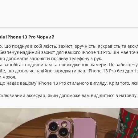
ple iPhone 13 Pro Чорний
, що поєднує в собі якість, захист, зручність, яскравість та ек
абезпечує надійний захист для вашого iPhone 13 Pro. Він має точ
 що допомагає запобігти послизу телефону з рук.
ка запобігає подряпинам та пошкодженню камери. Це забезпечує я
fe, що дозволяє надійно заряджати ваш iPhone 13 Pro без дроті
и чохол.
 що надає вашому iPhone 13 Pro стильного вигляду. Крім того, 
ексклюзивний аксесуар, який допоможе вам виділитися з натовпу