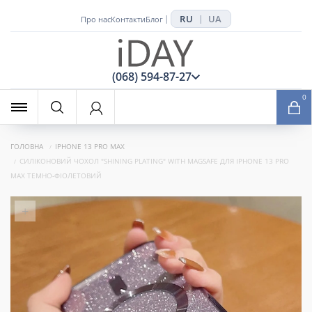
RU
UA
|
|
Про нас
Контакти
Блог
x
(068) 594-87-27
0
ГОЛОВНА
IPHONE 13 PRO MAX
СИЛІКОНОВИЙ ЧОХОЛ "SHINING PLATING" WITH MAGSAFE ДЛЯ IPHONE 13 PRO
MAX ТЕМНО-ФІОЛЕТОВИЙ
+