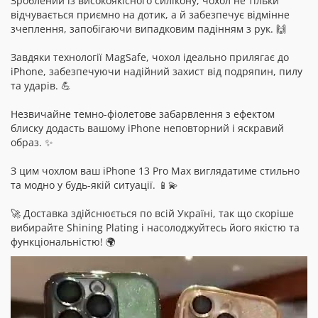
Зроблений із високоякісного силікону, чохол не тільки
відчувається приємно на дотик, а й забезпечує відмінне
зчеплення, запобігаючи випадковим падінням з рук. 🙌
Завдяки технології MagSafe, чохол ідеально прилягає до
iPhone, забезпечуючи надійний захист від подряпин, пилу
та ударів. 💪
Незвичайне темно-фіолетове забарвлення з ефектом
блиску додасть вашому iPhone неповторний і яскравий
образ. ✨
З цим чохлом ваш iPhone 13 Pro Max виглядатиме стильно
та модно у будь-якій ситуації. 📱💫
🚀 Доставка здійснюється по всій Україні, так що скоріше
вибирайте Shining Plating і насолоджуйтесь його якістю та
функціональністю! 🌍