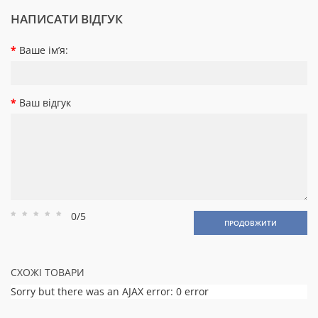
НАПИСАТИ ВІДГУК
Ваше ім’я:
Ваш відгук
0/5
Рейтинг
Рейтинг
Рейтинг
Рейтинг
Рейтинг
ПРОДОВЖИТИ
1
2
3
4
5
СХОЖІ ТОВАРИ
Sorry but there was an AJAX error: 0 error