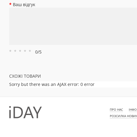
Ваш відгук
0/5
Рейтинг
Рейтинг
Рейтинг
Рейтинг
Рейтинг
1
2
3
4
5
СХОЖІ ТОВАРИ
Sorry but there was an AJAX error: 0 error
ПРО НАС
ІНФО
РОЗСИЛКА НОВИ