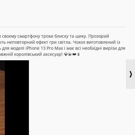
ати своєму смартфону трохи блиску та шику. Прозорий
ють неповторний ефект гри світла. Чохол виготовлений із
для моделі iPhone 13 Pro Max і має всі необхідні вирізи для
авжній королівський аксесуар! 💎💫👑📱