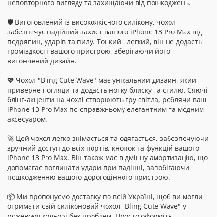
неповторного вигляду та захищаючи від пошкоджень.
🛡️ Виготовлений із високоякісного силікону, чохол
забезпечує надійний захист вашого iPhone 13 Pro Max від
подряпин, ударів та пилу. Тонкий і легкий, він не додасть
громіздкості вашого пристрою, зберігаючи його
витончений дизайн.
💖 Чохол "Bling Cute Wave" має унікальний дизайн, який
приверне погляди та додасть нотку блиску та стилю. Сяючі
блінг-акценти на чохлі створюють гру світла, роблячи ваш
iPhone 13 Pro Max по-справжньому елегантним та модним
аксесуаром.
🚀 Цей чохол легко знімається та одягається, забезпечуючи
зручний доступ до всіх портів, кнопок та функцій вашого
iPhone 13 Pro Max. Він також має відмінну амортизацію, що
допомагає поглинати удари при падінні, запобігаючи
пошкодженню вашого дорогоцінного пристрою.
📦 Ми пропонуємо доставку по всій Україні, щоб ви могли
отримати свій силіконовий чохол "Bling Cute Wave" у
рожевому кольорі без проблем. Просто оформіть