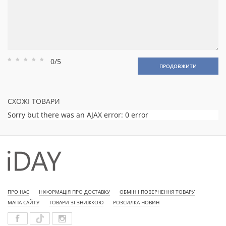
0/5
Рейтинг
Рейтинг
Рейтинг
Рейтинг
Рейтинг
ПРОДОВЖИТИ
1
2
3
4
5
СХОЖІ ТОВАРИ
Sorry but there was an AJAX error: 0 error
ПРО НАС
ІНФОРМАЦІЯ ПРО ДОСТАВКУ
ОБМІН І ПОВЕРНЕННЯ ТОВАРУ
МАПА САЙТУ
ТОВАРИ ЗІ ЗНИЖКОЮ
РОЗСИЛКА НОВИН