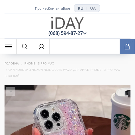
RU
UA
|
|
Про нас
Контакти
Блог
x
(068) 594-87-27
0
ГОЛОВНА
IPHONE 13 PRO MAX
СИЛІКОНОВИЙ ЧОХОЛ "BLING CUTE WAVE" ДЛЯ APPLE IPHONE 13 PRO MAX
РОЖЕВИЙ
+