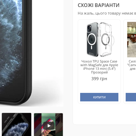
СХОЖІ ВАРІАНТИ
На жаль, цього товару немає в 
Чохол TPU Space Case
Сил
with MagSafe для Apple
"Cam
iPhone 13 mini (5.4")
для
Прозорий
399 грн
КУПИТИ