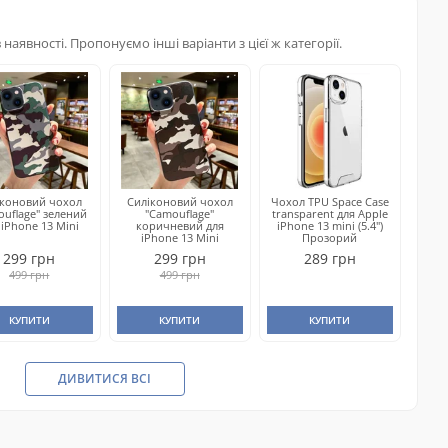
наявності. Пропонуємо інші варіанти з цієї ж категорії.
іконовий чохол
Силіконовий чохол
Чохол TPU Space Case
ouflage" зелений
"Camouflage"
transparent для Apple
 iPhone 13 Mini
коричневий для
iPhone 13 mini (5.4")
iPhone 13 Mini
Прозорий
299 грн
299 грн
289 грн
499 грн
499 грн
КУПИТИ
КУПИТИ
КУПИТИ
ДИВИТИСЯ ВСІ