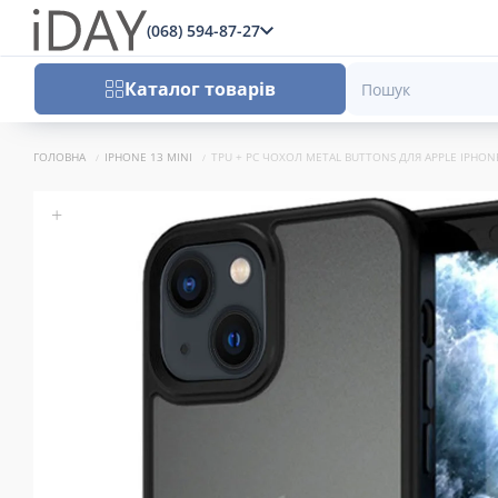
(068) 594-87-27
x
Каталог товарів
ГОЛОВНА
IPHONE 13 MINI
TPU + PC ЧОХОЛ METAL BUTTONS ДЛЯ APPLE IPHONE 
+