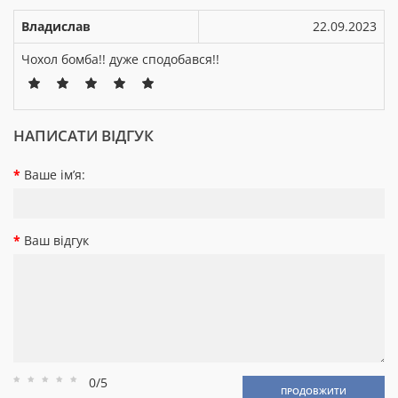
Владислав
22.09.2023
Чохол бомба!! дуже сподобався!!
НАПИСАТИ ВІДГУК
Ваше ім’я:
Ваш відгук
0/5
Рейтинг
Рейтинг
Рейтинг
Рейтинг
Рейтинг
ПРОДОВЖИТИ