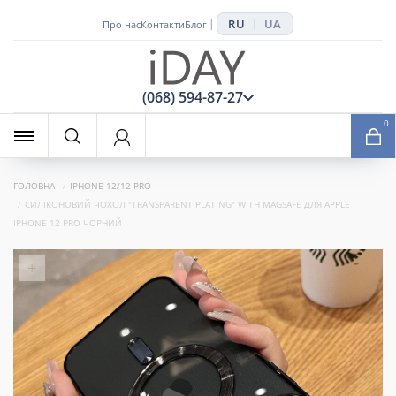
RU
UA
|
|
Про нас
Контакти
Блог
x
(068) 594-87-27
0
ГОЛОВНА
IPHONE 12/12 PRO
СИЛІКОНОВИЙ ЧОХОЛ "TRANSPARENT PLATING" WITH MAGSAFE ДЛЯ APPLE
IPHONE 12 PRO ЧОРНИЙ
+