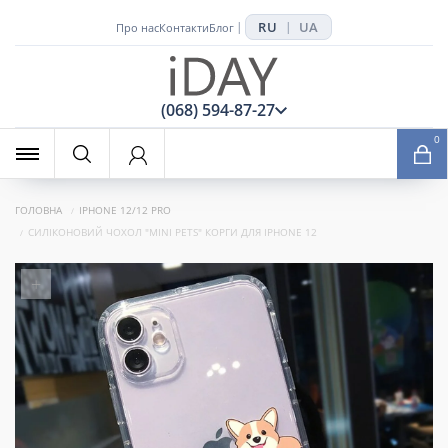
RU
UA
|
|
Про нас
Контакти
Блог
x
(068) 594-87-27
0
ГОЛОВНА
IPHONE 12/12 PRO
СИЛІКОНОВИЙ ЧОХОЛ "MINI PETS" КОРГИ ДЛЯ IPHONE 12
+