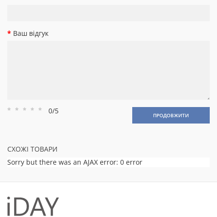
Ваш відгук
0/5
Рейтинг
Рейтинг
Рейтинг
Рейтинг
Рейтинг
ПРОДОВЖИТИ
1
2
3
4
5
СХОЖІ ТОВАРИ
Sorry but there was an AJAX error: 0 error