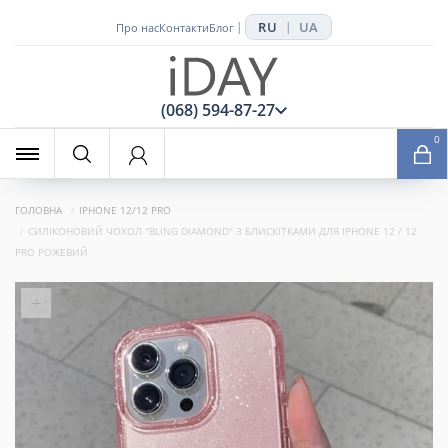
RU
UA
|
|
Про нас
Контакти
Блог
x
(068) 594-87-27
0
ГОЛОВНА
IPHONE 12/12 PRO
СИЛІКОНОВИЙ ЧОХОЛ "BLING DIAMOND" З БЛИСКІТКАМИ ДЛЯ IPHONE 12 / 12
PRO РОЖЕВИЙ
+