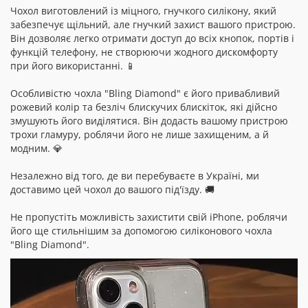
Чохол виготовлений із міцного, гнучкого силікону, який
забезпечує щільний, але гнучкий захист вашого пристрою.
Він дозволяє легко отримати доступ до всіх кнопок, портів і
функцій телефону, не створюючи жодного дискомфорту
при його використанні. 📱
Особливістю чохла "Bling Diamond" є його привабливий
рожевий колір та безліч блискучих блискіток, які дійсно
змушують його виділятися. Він додасть вашому пристрою
трохи гламуру, роблячи його не лише захищеним, а й
модним. 💎
Незалежно від того, де ви перебуваєте в Україні, ми
доставимо цей чохол до вашого під'їзду. 🚚
Не пропустіть можливість захистити свій iPhone, роблячи
його ще стильнішим за допомогою силіконового чохла
"Bling Diamond".