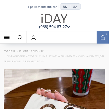
RU
UA
|
|
Про нас
Контакти
Блог
x
(068) 594-87-27
0
ГОЛОВНА
IPHONE 12 PRO MAX
СИЛІКОНОВИЙ ЧОХОЛ "LUXURY PLATING" WITH MAGSAFE + СКЛО НА КАМЕРУ ДЛЯ
APPLE IPHONE 12 PRO MAX БІЛИЙ
+