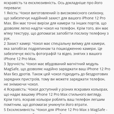
яскравість та ексклюзивність. Ось докладніше про його
переваги:
1 Якість: Чохол виготовлений із високоякісного силікону,
що забезпечує надійний захист для вашого iPhone 12 Pro
Max. Він має точні вирізи для камери та інших портів, що
дозволяє легко надіти чохол на телефон. Крім того, він має
м'яку текстуру, що допомагає запобігти послизу телефону з
рук.
2 Захист камер: Чохол має спеціальну виїмку для камери,
яка запобігає подряпинам та пошкодженню камери. Це
забезпечує якість фотографій та відео, знятих з вашого
iPhone 12 Pro Max.
3 Зручність: Чохол має вбудований магнітний модуль
MagSafe, що дозволяє надійно заряджати ваш iPhone 12 Pro
Max без дротів. Також цей чохол підходить до бездротових
зарядних пристроїв, тому ви можете заряджати телефон,
не знімаючи чохол.
4 Яскравість: Чохол доступний у різних яскравих кольорах,
що надає вашому iPhone 12 Pro Max стильного вигляду.
Крім того, яскраві кольори роблять ваш телефон легшим
помітним, що допомагає уникнути його втрати.
5 Ексклюзивність: Чохол для iPhone 12 Pro Max з MagSafe -