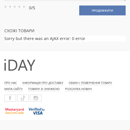
0/5
Рейтинг
Рейтинг
Рейтинг
Рейтинг
Рейтинг
ПРОДОВЖИТИ
1
2
3
4
5
СХОЖІ ТОВАРИ
Sorry but there was an AJAX error: 0 error
ПРО НАС
ІНФОРМАЦІЯ ПРО ДОСТАВКУ
ОБМІН І ПОВЕРНЕННЯ ТОВАРУ
МАПА САЙТУ
ТОВАРИ ЗІ ЗНИЖКОЮ
РОЗСИЛКА НОВИН