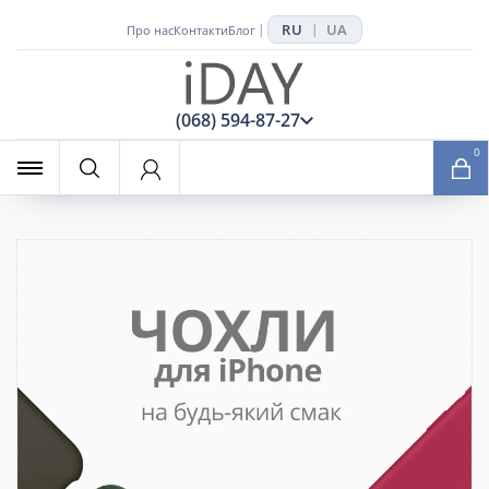
RU
UA
|
|
Про нас
Контакти
Блог
x
(068) 594-87-27
0