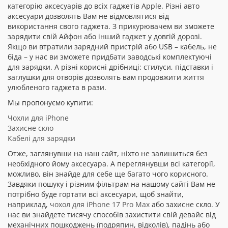
категорію аксесуарів до всіх гаджетів Apple. Різні авто
аксесуари дозволять Вам не відмовлятися від
використання свого гаджета. З прикурювачем ви зможете
зарядити свій Айфон або інший гаджет у довгій дорозі.
Якщо ви втратили зарядний пристрій або USB – кабель, не
біда – у нас ви зможете придбати заводські комплектуючі
для зарядки. А різні корисні дрібниці: стилуси, підставки і
заглушки для отворів дозволять вам продовжити життя
улюбленого гаджета в рази.
Мы пропонуємо купити:
Чохли для iPhone
Захисне скло
Кабелі для зарядки
Отже, заглянувши на наш сайт, ніхто не залишиться без
необхідного йому аксесуара. А переглянувши всі категорії,
можливо, він знайде для себе ще багато чого корисного.
Завдяки пошуку і різним фільтрам на нашому сайті Вам не
потрібно буде гортати всі аксесуари, щоб знайти,
наприклад,
чохол для iPhone 17 Pro Max
або захисне скло. У
нас ви знайдете тисячу способів захистити свій девайс від
механічних пошкоджень (подряпин, відколів), падінь або