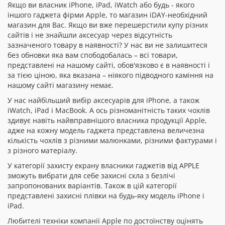
Якщо ви власник iPhone, iPad, iWatch або будь - якого
іншого гаджета фірми Apple, то магазин iDAY-необхідний
магазин для Вас. Якщо ви вже перешерстили купу різних
сайтів і не знайшли аксесуар через відсутність
зазначеного товару в наявності? У нас ви не залишитеся
без обновки яка вам спободобалась – всі товари,
представлені на нашому сайті, обов'язково є в наявності і
за тією ціною, яка вказана – ніякого підводного каміння на
нашому сайті магазину немає.
У нас найбільший вибір аксесуарів для iPhone, а також
iWatch, iPad і MacBook. А ось різноманітність таких чохлів
здивує навіть найвправнішого власника продукції Apple,
адже на кожну модель гаджета представлена величезна
кількість чохлів з різними малюнками, різними фактурами і
з різного матеріалу.
У категорії захисту екрану власники гаджетів від APPLE
зможуть вибрати для себе захисні скла з безлічі
запропонованих варіантів. Також в цій категорії
представлені захисні плівки на будь-яку модель iPhone і
iPad.
Любителі техніки компанії Apple по достоїнству оцінять