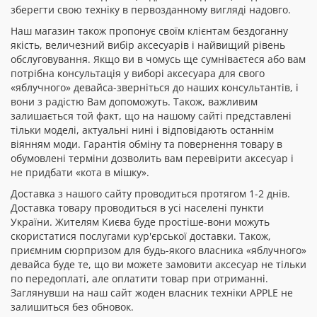
зберегти свою техніку в первозданному вигляді надовго.
Наш магазин також пропонує своїм клієнтам бездоганну
якість, величезний вибір аксесуарів і найвищий рівень
обслуговування. Якщо ви в чомусь ще сумніваєтеся або вам
потрібна консультація у виборі аксесуара для свого
«яблучного» девайса-зверніться до наших консультантів, і
вони з радістю Вам допоможуть. Також, важливим
залишається той факт, що на нашому сайті представлені
тільки моделі, актуальні нині і відповідають останнім
віянням моди. Гарантія обміну та повернення товару в
обумовлені терміни дозволить вам перевірити аксесуар і
не придбати «кота в мішку».
Доставка з нашого сайту проводиться протягом 1-2 днів.
Доставка товару проводиться в усі населені пункти
України. Жителям Києва буде простіше-вони можуть
скористатися послугами кур'єрської доставки. Також,
приємним сюрпризом для будь-якого власника «яблучного»
девайса буде те, що ви можете замовити аксесуар не тільки
по передоплаті, але оплатити товар при отриманні.
Заглянувши на наш сайт жоден власник техніки APPLE не
залишиться без обновок.