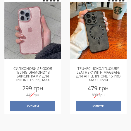
СИЛІКОНОВИЙ ЧОХОЛ
TPU+PC ЧОХОЛ "LUXURY
"BLING DIAMOND" З
LEATHER" WITH MAGSAFE
БЛИСКІТКАМИ ДЛЯ
ДЛЯ APPLE IPHONE 15 PRO
IPHONE 15 PRO MAX
MAX СІРИЙ
РОЖЕВИЙ
299 грн
479 грн
449 грн
899 грн
КУПИТИ
КУПИТИ