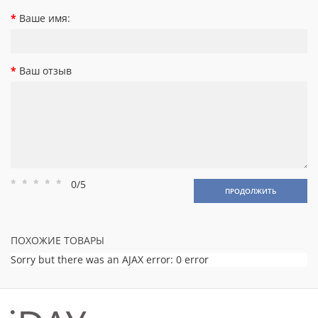
Ваше имя:
Ваш отзыв
0/5
Рейтинг
Рейтинг
Рейтинг
Рейтинг
Рейтинг
ПРОДОЛЖИТЬ
1
2
3
4
5
ПОХОЖИЕ ТОВАРЫ
Sorry but there was an AJAX error: 0 error