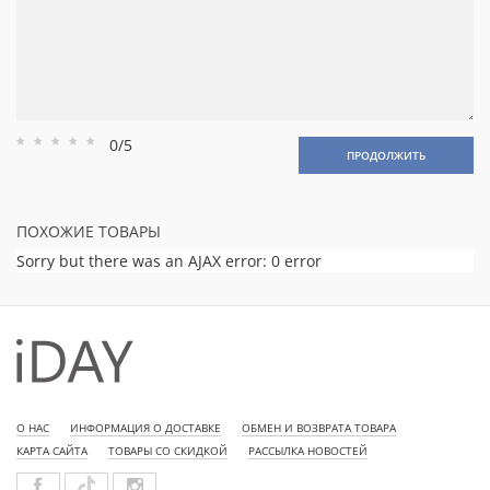
0/5
Рейтинг
Рейтинг
Рейтинг
Рейтинг
Рейтинг
ПРОДОЛЖИТЬ
1
2
3
4
5
ПОХОЖИЕ ТОВАРЫ
Sorry but there was an AJAX error: 0 error
О НАС
ИНФОРМАЦИЯ О ДОСТАВКЕ
ОБМЕН И ВОЗВРАТА ТОВАРА
КАРТА САЙТА
ТОВАРЫ СО СКИДКОЙ
РАССЫЛКА НОВОСТЕЙ