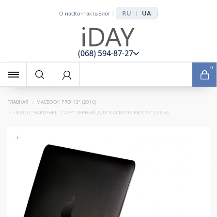
RU
UA
|
|
О нас
Контакты
Блог
x
(068) 594-87-27
0
ГЛАВНАЯ
MACBOOK PRO 13" (2016)
ЧЕХОЛ "HARDSHELL CASE" ЧЕРНЫЙ ДЛЯ MACBOOK PRO 13" (2016)
+