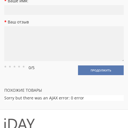
Ваше имя:
Ваш отзыв
0/5
Рейтинг
Рейтинг
Рейтинг
Рейтинг
Рейтинг
ПРОДОЛЖИТЬ
1
2
3
4
5
ПОХОЖИЕ ТОВАРЫ
Sorry but there was an AJAX error: 0 error