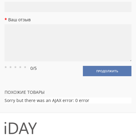
Ваш отзыв
0/5
Рейтинг
Рейтинг
Рейтинг
Рейтинг
Рейтинг
ПРОДОЛЖИТЬ
1
2
3
4
5
ПОХОЖИЕ ТОВАРЫ
Sorry but there was an AJAX error: 0 error